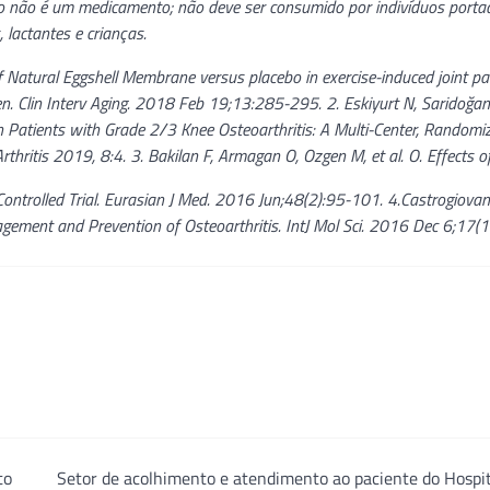
o não é um medicamento; não deve ser consumido por indivíduos porta
 lactantes e crianças.
 of Natural Eggshell Membrane versus placebo in exercise-induced joint pa
n. Clin Interv Aging. 2018 Feb 19;13:285-295. 2. Eskiyurt N, Saridoğan
in Patients with Grade 2/3 Knee Osteoarthritis: A Multi-Center, Randomi
Arthritis 2019, 8:4. 3. Bakilan F, Armagan O, Ozgen M, et al. O. Effects o
ontrolled Trial. Eurasian J Med. 2016 Jun;48(2):95-101. 4.Castrogiovan
agement and Prevention of Osteoarthritis. IntJ Mol Sci. 2016 Dec 6;17(
to
Setor de acolhimento e atendimento ao paciente do Hospi