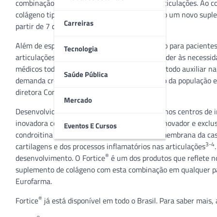
combinação de colágenos para a saúde das articulações. Ao 
colágeno tipo II, a inovação se apresenta como um novo sup
Carreiras
2
partir de 7 dias de uso
.
Além de esportistas, o produto é recomendado para pacientes
Tecnologia
articulações. “Estamos sempre buscando atender às necessida
médicos todos os meses, e a busca por um método auxiliar n
Saúde Pública
demanda crescente diante do envelhecimento da população e o 
diretora Comercial da Eurofarma.
Mercado
Desenvolvido no Eurolab, um dos mais modernos centros de i
inovadora combinação de colágeno tipo II ao inovador e exc
Eventos E Cursos
condroitina e ácido hialurônico, oriundos da membrana da cas
3-4
cartilagens e dos processos inflamatórios nas articulações
®
desenvolvimento. O Fortice
é um dos produtos que reflete n
suplemento de colágeno com esta combinação em qualquer par
Eurofarma.
®
Fortice
já está disponível em todo o Brasil. Para saber mais,