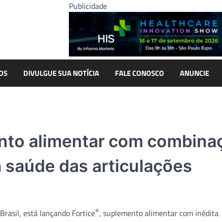
Publicidade
OS
DIVULGUE SUA NOTÍCIA
FALE CONOSCO
ANUNCIE
nto alimentar com combina
a saúde das articulações
®
rasil, está lançando Fortice
, suplemento alimentar com inédita