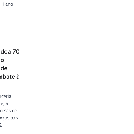
 1 ano
 doa 70
ão
 de
mbate à
rceria
e, a
resas de
orças para
.