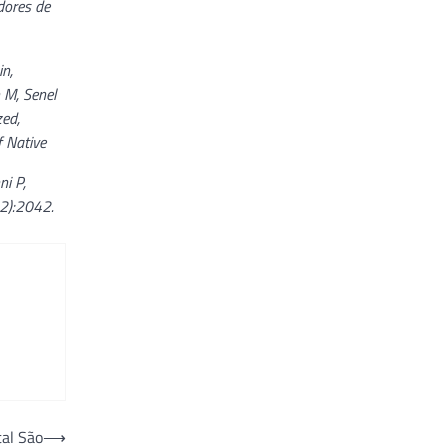
dores de
in,
 M, Senel
zed,
f Native
ni P,
12):2042.
tal São
⟶