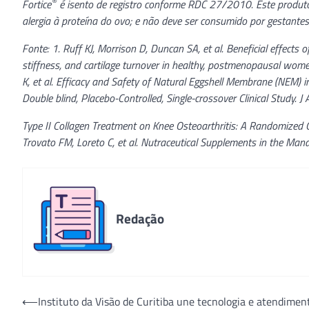
®
Fortice
é isento de registro conforme RDC 27/2010. Este produt
alergia à proteína do ovo; e não deve ser consumido por gestantes,
Fonte: 1. Ruff KJ, Morrison D, Duncan SA, et al. Beneficial effects
stiffness, and cartilage turnover in healthy, postmenopausal wome
K, et al. Efficacy and Safety of Natural Eggshell Membrane (NEM) 
Double blind, Placebo-Controlled, Single-crossover Clinical Study. J 
Type II Collagen Treatment on Knee Osteoarthritis: A Randomized C
Trovato FM, Loreto C, et al. Nutraceutical Supplements in the Man
Redação
Navegação
⟵
Instituto da Visão de Curitiba une tecnologia e atendimen