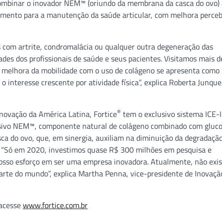
combinar o inovador NEM™ (oriundo da membrana da casca do ovo)
lemento para a manutenção da saúde articular, com melhora perceb
 com artrite, condromalácia ou qualquer outra degeneração das
des dos profissionais de saúde e seus pacientes. Visitamos mais d
a melhora da mobilidade com o uso de colágeno se apresenta com
interesse crescente por atividade física”, explica Roberta Junque
®
novação da América Latina, Fortice
tem o exclusivo sistema ICE-II
lusivo NEM™, componente natural de colágeno combinado com gluc
ca do ovo, que, em sinergia, auxiliam na diminuição da degradaçã
. “Só em 2020, investimos quase R$ 300 milhões em pesquisa e
osso esforço em ser uma empresa inovadora. Atualmente, não exis
te do mundo”, explica Martha Penna, vice-presidente de Inovaçã
 acesse
www.fortice.com.br