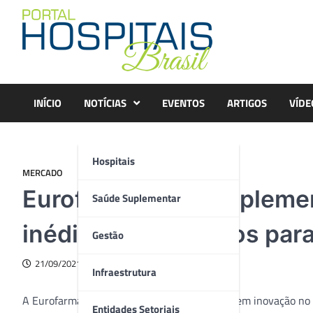
Skip
to
content
INÍCIO
NOTÍCIAS
EVENTOS
ARTIGOS
VÍDE
Hospitais
MERCADO
Eurofarma lança supleme
Saúde Suplementar
inédita de colágenos par
Gestão
21/09/2021
Infraestrutura
A Eurofarma, farmacêutica que mais investe em inovação no B
Entidades Setoriais