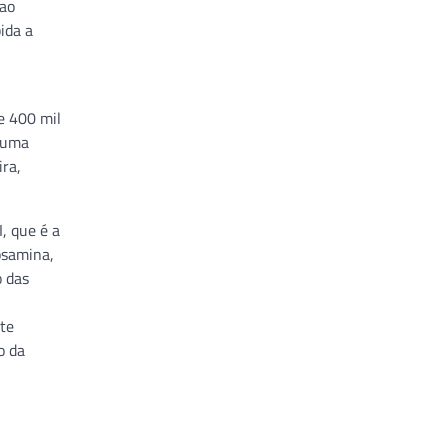
 ao
ida a
e 400 mil
o uma
ira,
, que é a
osamina,
o das
te
o da