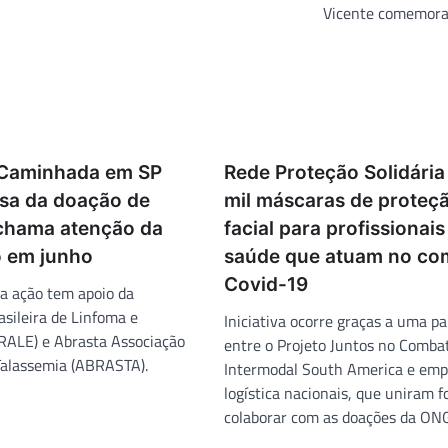
Vicente comemora
 Caminhada em SP
Rede Proteção Solidária
usa da doação de
mil máscaras de proteç
chama atenção da
facial para profissionais
 em junho
saúde que atuam no co
Covid-19
a ação tem apoio da
asileira de Linfoma e
Iniciativa ocorre graças a uma pa
RALE) e Abrasta Associação
entre o Projeto Juntos no Combat
 Talassemia (ABRASTA).
Intermodal South America e emp
logística nacionais, que uniram f
colaborar com as doações da ONG