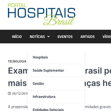
Skip
to
content
INÍCIO
NOTÍCIAS
EVENTOS
ARTIGOS
VÍDE
Hospitais
TECNOLOGIA
Exame inédito no Brasil 
Saúde Suplementar
mais de 1.200 doenças he
Gestão
05/12/2019
Infraestrutura
A propensão para o desenvolvimento de enfermidades graves
Entidades Setoriais