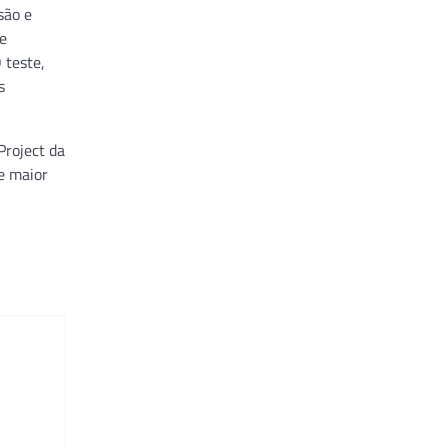
são e
e
 teste,
s
Project da
e maior