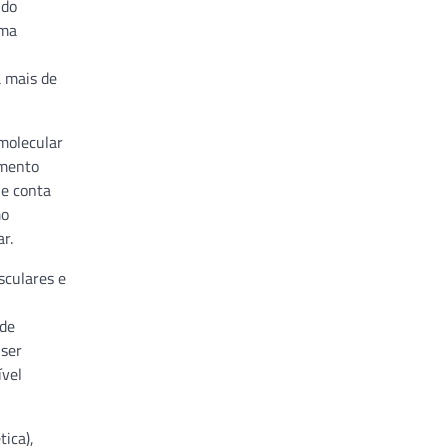
ndo
uma
a mais de
 molecular
amento
le conta
mo
r.
sculares e
 de
 ser
ível
ica),