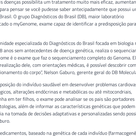
tais doenças possibilita um tratamento muito mais eficaz, aumenta
u para pensar se você pudesse saber antecipadamente que possui 
rasil. O grupo Diagnósticos do Brasil (DB), maior laboratório
cado o myGenome, exame capaz de identificar a predisposição par
nidade especializada do Diagnósticos do Brasil focada em biologia
 18 anos sem antecedentes de doença genética, realiza o sequenci
enome é o exame que faz o sequenciamento completo do Genoma. E
 realização dele, com orientações médicas, é possível descobrir co
ionamento do corpo”, Nelson Gaburo, gerente geral do DB Molecula
sposição do indivíduo saudável em desenvolver problemas cardiova
gicos, alterações endócrinas e metabólicas ou até mitocondriais,
a em ter filhos, o exame pode analisar se os pais são portadores
tologias, além de informar as características genéticas que podem
ia na tomada de decisões adaptativas e personalizadas sendo poss
buro.
medicamentos, baseado na genética de cada indivíduo (farmacogenét