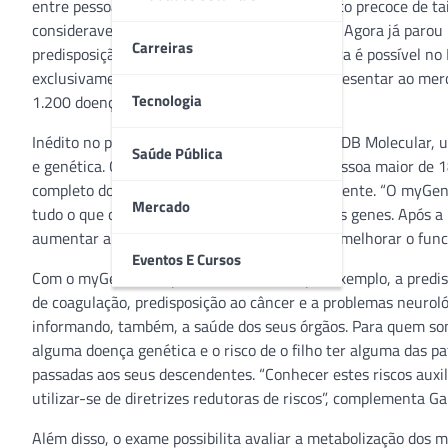
entre pessoas de diversas idades. O diagnóstico precoce de 
consideravelmente as taxas de sobrevivência. Agora já paro
Carreiras
predisposição para esses problemas? Isso agora é possível no B
exclusivamente de apoio do país, acaba de apresentar ao mer
Tecnologia
1.200 doenças hereditárias.
Inédito no país, o myGenome é realizado pelo DB Molecular, u
Saúde Pública
e genética. O teste, indicado para qualquer pessoa maior de
completo do Genoma a partir da saliva do paciente. “O myG
Mercado
tudo o que o paciente precisa saber sobre seus genes. Após a
aumentar a longevidade, gerenciar a saúde e melhorar o func
Eventos E Cursos
Com o myGenome é possível identificar, por exemplo, a predi
de coagulação, predisposição ao câncer e a problemas neuroló
informando, também, a saúde dos seus órgãos. Para quem sonh
alguma doença genética e o risco de o filho ter alguma das pa
passadas aos seus descendentes. “Conhecer estes riscos auxil
utilizar-se de diretrizes redutoras de riscos”, complementa Ga
Além disso, o exame possibilita avaliar a metabolização dos 