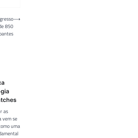
ngresso
⟶
 de 850
ipantes
ca
ogia
atches
r as
ia vem se
 como uma
ndamental