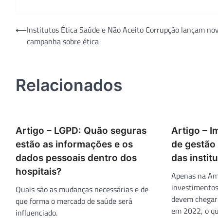
Navegação
⟵
Institutos Ética Saúde e Não Aceito Corrupção lançam no
campanha sobre ética
de
Post
Relacionados
Artigo – LGPD: Quão seguras
Artigo – 
estão as informações e os
de gestão 
dados pessoais dentro dos
das instit
hospitais?
Apenas na Amé
investimentos
Quais são as mudanças necessárias e de
devem chegar 
que forma o mercado de saúde será
em 2022, o qu
influenciado.