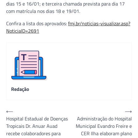
dias 15 e 16/01; e terceira chamada prevista para dia 17
com matrícula nos dias 18 e 19/01.
Confira a lista dos aprovados:
fmj.br/noticias-visualizar.asp?
NoticiaID=2691
Redação
Navegação
⟵
⟶
Hospital Estadual de Doenças
Administração do Hospital
de
Tropicais Dr. Anuar Auad
Municipal Evandro Freire e
Post
recebe colaboradores para
CER Ilha elaboram plano