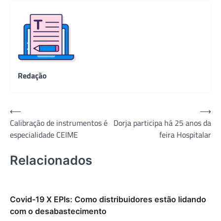
Redação
Navegação
⟵
⟶
Calibração de instrumentos é
Dorja participa há 25 anos da
de
especialidade CEIME
feira Hospitalar
Post
Relacionados
Covid-19 X EPIs: Como distribuidores estão lidando
com o desabastecimento