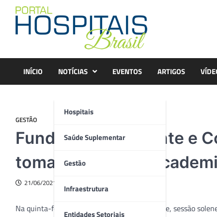
Skip
to
content
INÍCIO
NOTÍCIAS
EVENTOS
ARTIGOS
VÍDE
Hospitais
GESTÃO
Fundador, Presidente e 
Saúde Suplementar
tomam posse na Academi
Gestão
21/06/2021
Infraestrutura
Na quinta-feira (17) foi realizada, virtualmente, sessão sole
Entidades Setoriais