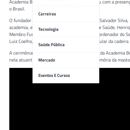
Academia Brasileira de Mastologia, que contou com a presenç
o Brasil.
Carreiras
O fundador da Rede Mater Dei de Saúde, José Salvador Silva, 
academia, e o presidente da Rede Mater Dei de Saúde, Henri
Tecnologia
Membro Fundador e Titular da cadeira 2. O coordenador do Se
Luiz Coelho, tomou posse como Acadêmico Titular da cadeira 
Saúde Pública
A cerimônia foi transmitida ao vivo pelo canal da Academia B
nela atuantes. A academia vai conservar a memória da mastol
Mercado
Eventos E Cursos