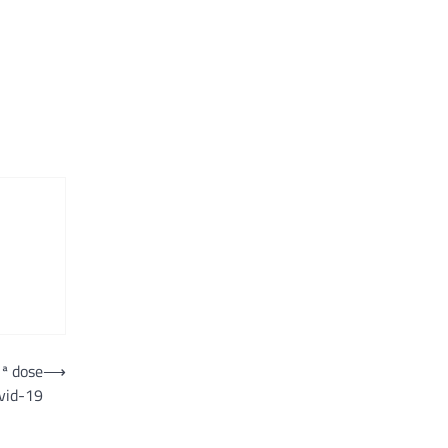
1ª dose
⟶
vid-19