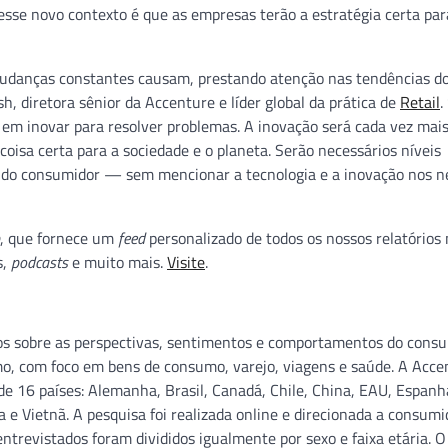
sse novo contexto é que as empresas terão a estratégia certa par
 mudanças constantes causam, prestando atenção nas tendências d
h, diretora sênior da Accenture e líder global da prática de
Retail
.
 em inovar para resolver problemas. A inovação será cada vez mai
 coisa certa para a sociedade e o planeta. Serão necessários níveis
o do consumidor — sem mencionar a tecnologia e a inovação nos n
, que fornece um
feed
personalizado de todos os nossos relatórios
s,
podcasts
e muito mais.
Visite
.
sos sobre as perspectivas, sentimentos e comportamentos do consu
mo, com foco em bens de consumo, varejo, viagens e saúde. A Acce
 16 países: Alemanha, Brasil, Canadá, Chile, China, EAU, Espanh
ia e Vietnã. A pesquisa foi realizada online e direcionada a consum
ntrevistados foram divididos igualmente por sexo e faixa etária. O