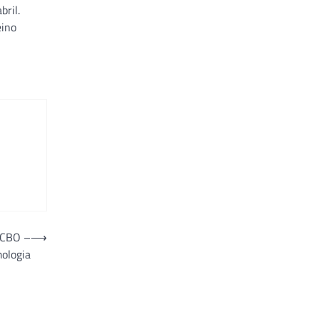
bril.
eino
 CBO –
⟶
mologia