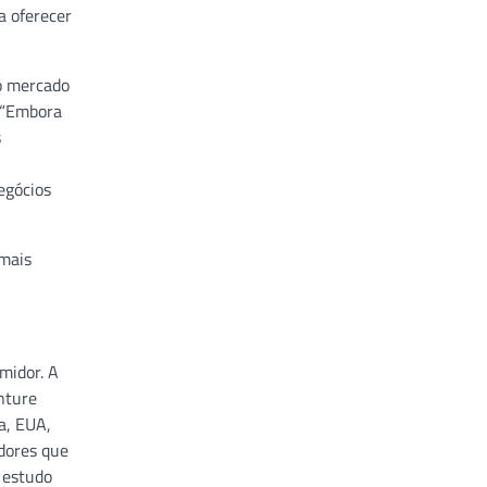
a oferecer
o mercado
 “Embora
s
egócios
 mais
midor. A
nture
a, EUA,
idores que
 estudo