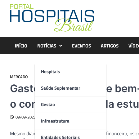
Skip
to
content
INÍCIO
NOTÍCIAS
EVENTOS
ARTIGOS
VÍDE
Hospitais
MERCADO
Gastos com saúde e bem-
Saúde Suplementar
o consumidor, revela est
Gestão
09/09/2022
Infraestrutura
Mesmo diante de um cenário de instabilidade financeira, os 
Entidades Setoriais