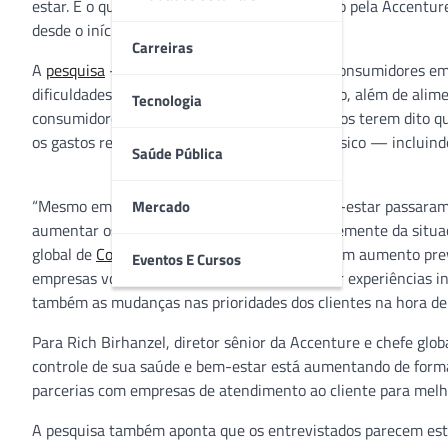
estar. É o que mostra novo levantamento feito pela Accentur
desde o início da pandemia.
Carreiras
A
pesquisa
— realizada com mais de 11 mil consumidores em 
dificuldades pessoais, saúde e bem-estar físico, além de ali
Tecnologia
consumidores. Apesar de 66% dos entrevistados terem dito 
os gastos relacionados a saúde e bem-estar físico — incluin
Saúde Pública
“Mesmo em tempos de crise, a saúde e o bem-estar passaram 
Mercado
aumentar os gastos nessa área, independentemente da situação
global de
Consumer Goods & Services
. “Com um aumento pre
Eventos E Cursos
empresas voltadas ao consumidor devem usar experiências inte
também as mudanças nas prioridades dos clientes na hora de 
Para Rich Birhanzel, diretor sênior da Accenture e chefe glo
controle de sua saúde e bem-estar está aumentando de forma 
parcerias com empresas de atendimento ao cliente para melho
A pesquisa também aponta que os entrevistados parecem esta