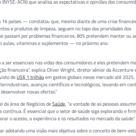
e (NYSE: ACN) que analisa as expectativas e opiniões dos consumi
16 países — constatou que, mesmo diante de uma crise financeir
mentos e produtos de limpeza, seguem no topo das prioridades dos
que passam por problemas financeiros, 80% pretendem manter ou 
do aulas, vitaminas e suplementos — no próximo ano.
a ser essenciais nas vidas dos consumidores e eles pretendem m
 financeira”, explica Oliver Wright, diretor sênior da Accenture e
visto de
US$ 1 trilhão
em gastos globais nesse mercado até 2025,
rindustriais, avanços científicos e tecnológicos, levando em con
desenvolver novas ofertas.”
bal da área de Negócios de
Saúde
, “a vontade de as pessoas assum
contínua. É essencial que o setor de saúde siga explorando e fir
rar o acesso, a experiência e os resultados no mercado da saúde”.
r adotando uma visão mais objetiva sobre o conceito de bem-esta