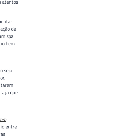
s atentos
mentar
sação de
 um spa
 ao bem-
o seja
or,
itarem
s, já que
rom
rio entre
vas