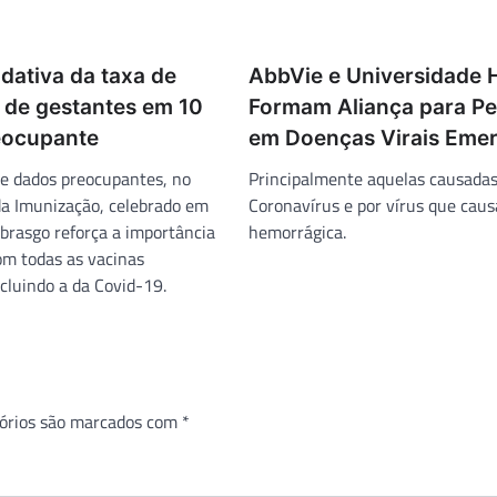
dativa da taxa de
AbbVie e Universidade 
 de gestantes em 10
Formam Aliança para Pe
eocupante
em Doenças Virais Eme
e dados preocupantes, no
Principalmente aquelas causadas
da Imunização, celebrado em
Coronavírus e por vírus que cau
ebrasgo reforça a importância
hemorrágica.
om todas as vacinas
ncluindo a da Covid-19.
órios são marcados com
*