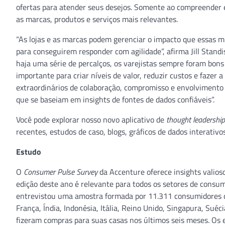
ofertas para atender seus desejos. Somente ao compreender e
as marcas, produtos e serviços mais relevantes.
“As lojas e as marcas podem gerenciar o impacto que essas
para conseguirem responder com agilidade”, afirma Jill Standis
haja uma série de percalços, os varejistas sempre foram bons
importante para criar níveis de valor, reduzir custos e fazer a
extraordinários de colaboração, compromisso e envolviment
que se baseiam em insights de fontes de dados confiáveis”.
Você pode explorar nosso novo aplicativo de
thought leadership
recentes, estudos de caso, blogs, gráficos de dados interativo
Estudo
O
Consumer Pulse Survey
da Accenture oferece insights valio
edição deste ano é relevante para todos os setores de consu
entrevistou uma amostra formada por 11.311 consumidores de
França, Índia, Indonésia, Itália, Reino Unido, Singapura, Suéc
fizeram compras para suas casas nos últimos seis meses. Os e