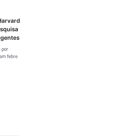
Harvard
squisa
rgentes
 por
sam febre