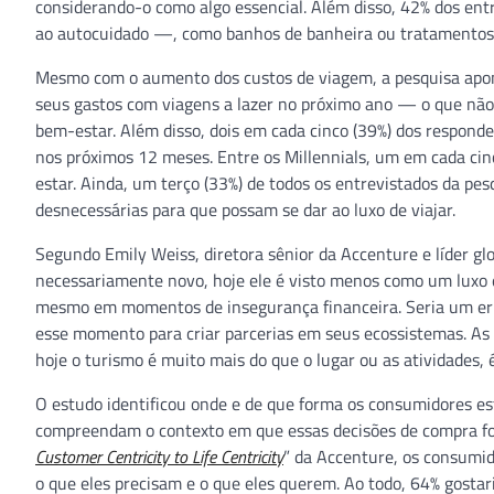
considerando-o como algo essencial. Além disso, 42% dos ent
ao autocuidado —, como banhos de banheira ou tratamentos
Mesmo com o aumento dos custos de viagem, a pesquisa ap
seus gastos com viagens a lazer no próximo ano — o que não 
bem-estar. Além disso, dois em cada cinco (39%) dos respon
nos próximos 12 meses. Entre os Millennials, um em cada c
estar. Ainda, um terço (33%) de todos os entrevistados da pe
desnecessárias para que possam se dar ao luxo de viajar.
Segundo Emily Weiss, diretora sênior da Accenture e líder gl
necessariamente novo, hoje ele é visto menos como um luxo e
mesmo em momentos de insegurança financeira. Seria um err
esse momento para criar parcerias em seus ecossistemas. As
hoje o turismo é muito mais do que o lugar ou as atividades, é
O estudo identificou onde e de que forma os consumidores es
compreendam o contexto em que essas decisões de compra fo
Customer Centricity to Life Centricity
” da Accenture, os consumid
o que eles precisam e o que eles querem. Ao todo, 64% gosta