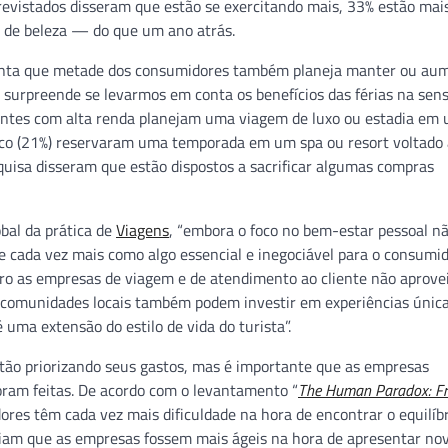
revistados disseram que estão se exercitando mais, 33% estão mai
 de beleza — do que um ano atrás.
onta que metade dos consumidores também planeja manter ou au
surpreende se levarmos em conta os benefícios das férias na sen
dentes com alta renda planejam uma viagem de luxo ou estadia em
inco (21%) reservaram uma temporada em um spa ou resort voltado
squisa disseram que estão dispostos a sacrificar algumas compras
obal da prática de
Viagens
, “embora o foco no bem-estar pessoal nã
 cada vez mais como algo essencial e inegociável para o consumid
o as empresas de viagem e de atendimento ao cliente não aprove
 comunidades locais também podem investir em experiências única
 uma extensão do estilo de vida do turista”.
tão priorizando seus gastos, mas é importante que as empresas
ram feitas. De acordo com o levantamento “
The Human Paradox: F
ores têm cada vez mais dificuldade na hora de encontrar o equilíb
riam que as empresas fossem mais ágeis na hora de apresentar no