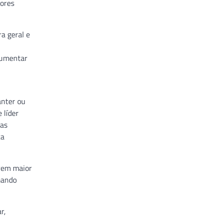
dores
a geral e
aumentar
anter ou
 líder
 as
ta
irem maior
mando
r,