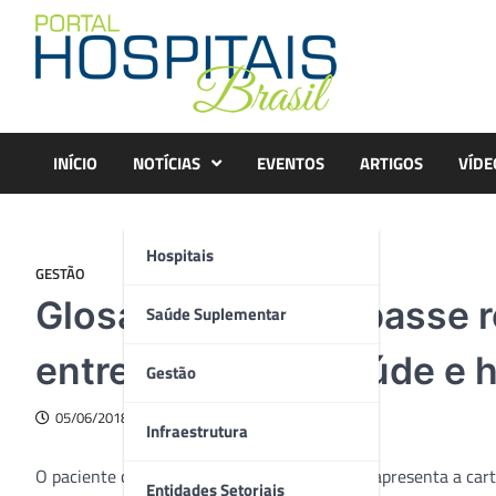
Skip
to
content
INÍCIO
NOTÍCIAS
EVENTOS
ARTIGOS
VÍDE
Hospitais
GESTÃO
Glosa médica é impasse 
Saúde Suplementar
entre planos de saúde e h
Gestão
05/06/2018
Infraestrutura
O paciente chega a uma clínica ou hospital e apresenta a car
Entidades Setoriais