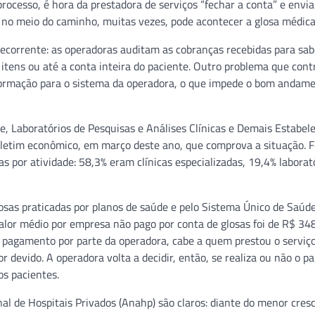
rocesso, é hora da prestadora de serviços “fechar a conta” e envia
 no meio do caminho, muitas vezes, pode acontecer a glosa médica
orrente: as operadoras auditam as cobranças recebidas para sab
itens ou até a conta inteira do paciente. Outro problema que cont
nformação para o sistema da operadora, o que impede o bom andam
e, Laboratórios de Pesquisas e Análises Clínicas e Demais Estabe
oletim econômico, em março deste ano, que comprova a situação. 
s por atividade: 58,3% eram clínicas especializadas, 19,4% laborat
sas praticadas por planos de saúde e pelo Sistema Único de Saúde
alor médio por empresa não pago por conta de glosas foi de R$ 34
pagamento por parte da operadora, cabe a quem prestou o serviç
or devido. A operadora volta a decidir, então, se realiza ou não o 
os pacientes.
al de Hospitais Privados (Anahp) são claros: diante do menor cre