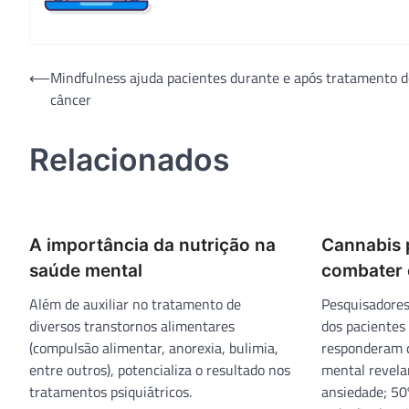
Navegação
⟵
Mindfulness ajuda pacientes durante e após tratamento d
câncer
de
Post
Relacionados
A importância da nutrição na
Cannabis 
saúde mental
combater 
Além de auxiliar no tratamento de
Pesquisadore
diversos transtornos alimentares
dos pacientes
(compulsão alimentar, anorexia, bulimia,
responderam q
entre outros), potencializa o resultado nos
mental revela
tratamentos psiquiátricos.
ansiedade; 50