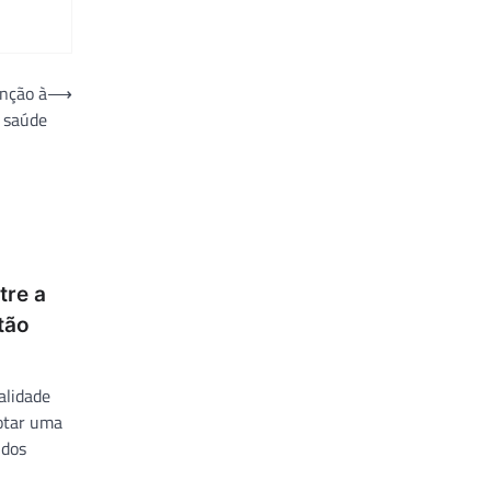
enção à
⟶
saúde
tre a
stão
alidade
dotar uma
 dos