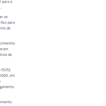
r para a
.
er se
ribui para
ento de
lecimentos
Foram
órios de
 (SUS),
8.600, em
o
pagamento
scimento