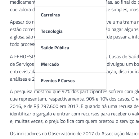
medicamentos e materiais. Até aí tudo bem. Mas, ao final do p
operadora do plano de saúde. O processo parece simples, mas
Carreiras
Apesar do nome incomum, a expressão descreve uma trama rec
estão corretas e, com isso, podem optar por não pagar alguns 
Tecnologia
a glosa são os equívocos operacionais na hora de passar a i
todo processo.
Saúde Pública
​A FEHOESP (Federação dos Hospitais, Clínicas, Casas de Saúd
de Serviços de Saúde do Estado de São Paulo) divulgou um b
Mercado
entrevistadas 36 empresas associadas à federação, distribuída
análises e 22% hospitais.
Eventos E Cursos
A pesquisa mostrou que 97% dos participantes sofrem com glo
que representam, respectivamente, 90% e 10% dos casos. O v
2016, e de R$ 797.600 em 2017. E quando há uma recusa de 
identificar o gargalo e entrar com recursos para receber o val
e, muitas vezes, o prejuízo fica com quem prestou o serviço a
Os indicadores do Observatório de 2017 da Associação Nacion