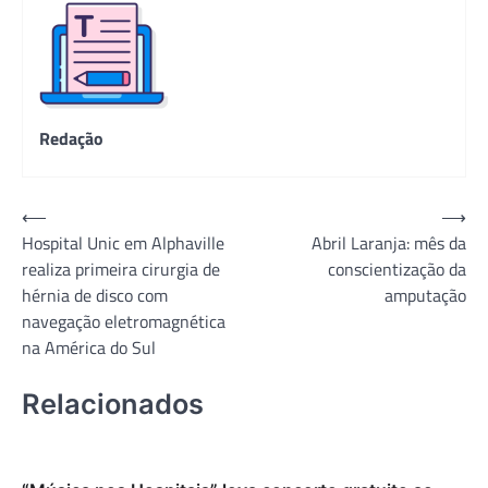
Redação
Navegação
⟵
⟶
Hospital Unic em Alphaville
Abril Laranja: mês da
de
realiza primeira cirurgia de
conscientização da
Post
hérnia de disco com
amputação
navegação eletromagnética
na América do Sul
Relacionados