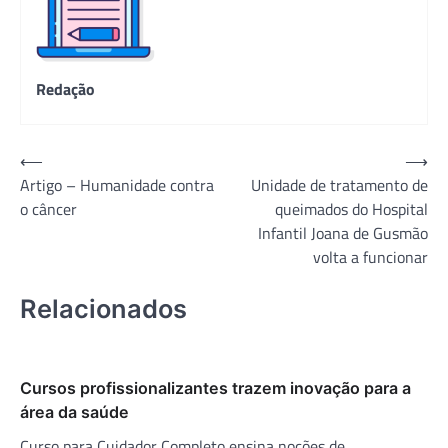
Redação
Navegação
⟵
⟶
Artigo – Humanidade contra
Unidade de tratamento de
de
o câncer
queimados do Hospital
Post
Infantil Joana de Gusmão
volta a funcionar
Relacionados
Cursos profissionalizantes trazem inovação para a
área da saúde
Curso para Cuidador Completo ensina noções de