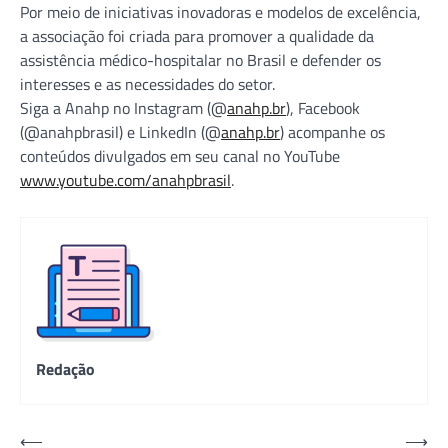
Por meio de iniciativas inovadoras e modelos de excelência,
a associação foi criada para promover a qualidade da
assistência médico-hospitalar no Brasil e defender os
interesses e as necessidades do setor.
Siga a Anahp no Instagram (@
anahp.br
), Facebook
(@anahpbrasil) e LinkedIn (@
anahp.br
) acompanhe os
conteúdos divulgados em seu canal no YouTube
www.youtube.com/anahpbrasil
.
Redação
Navegação
⟵
⟶