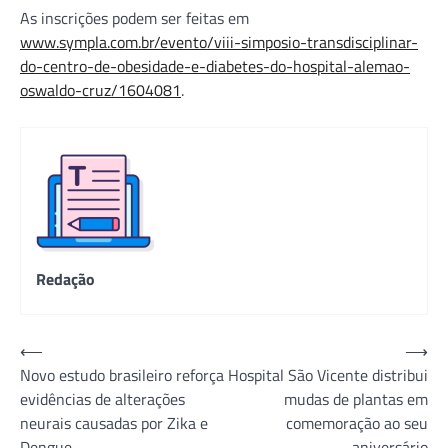
As inscrições podem ser feitas em
www.sympla.com.br/evento/viii-simposio-transdisciplinar-
do-centro-de-obesidade-e-diabetes-do-hospital-alemao-
oswaldo-cruz/1604081
.
Redação
Navegação
⟵
⟶
Novo estudo brasileiro reforça
Hospital São Vicente distribui
de
evidências de alterações
mudas de plantas em
Post
neurais causadas por Zika e
comemoração ao seu
Dengue
aniversário