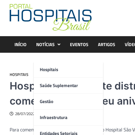
Skip
to
content
INÍCIO
NOTÍCIAS
EVENTOS
ARTIGOS
VÍDE
Hospitais
HOSPITAIS
Hospital São Vicente dis
Saúde Suplementar
comemoração ao seu aniv
Gestão
28/07/2022
Infraestrutura
Para comemorar seu aniversário de 83 anos, o Hospital São 
Entidades Setoriais