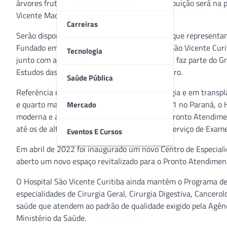
árvores frutíferas e ervas aromáticas. A distribuição será na
Vicente Machado com a Brigadeiro Franco.
Carreiras
Serão disponibilizadas 996 mudas de plantas que representam
Fundado em 31 de julho de 1939, o Hospital São Vicente Curi
Tecnologia
junto com a unidade Hospital São Vicente CIC, faz parte do 
Estudos das Doenças do Fígado Kotoulas Ribeiro.
Saúde Pública
Referência nas áreas de Oncologia e Cardiologia e em transpl
e quarto maior transplantador de rim em 2021 no Paraná, o H
Mercado
moderna e ampla infraestrutura, conta com Pronto Atendiment
até os de alta complexidade, Centro Médico, Serviço de Exames
Eventos E Cursos
Em abril de 2022 foi inaugurado um novo Centro de Especiali
aberto um novo espaço revitalizado para o Pronto Atendimen
O Hospital São Vicente Curitiba ainda mantém o Programa de
especialidades de Cirurgia Geral, Cirurgia Digestiva, Cancerolo
saúde que atendem ao padrão de qualidade exigido pela Agên
Ministério da Saúde.