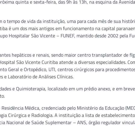
 próxima quinta e sexta-feira, das 9h às 13h, na esquina da Avenid
 o tempo de vida da instituição, uma para cada mês de sua históri
tiba é um dos mais antigos em funcionamento na capital paranaen
Grupo Hospitalar São Vicente – FUNEF, mantido desde 2002 pela F
antes hepáticos e renais, sendo maior centro transplantador de fí
ospital São Vicente Curitiba atende a diversas especialidades. C
o Geral e Ortopédico, UTI, centros cirúrgicos para procedimento
 e Laboratório de Análises Clínicas.
dades e Quimioterapia, localizado em um prédio anexo, e em breve
to.
 Residência Médica, credenciado pelo Ministério da Educação (MEC
gia Cirúrgica e Radiologia. A instituição a lista de estabeleciment
cia Nacional de Saúde Suplementar – ANS, órgão regulador vincul