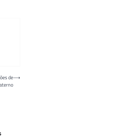
ões de
⟶
aterno
s