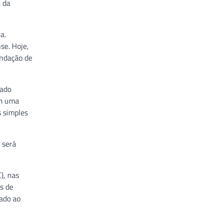
a da
a.
se. Hoje,
undação de
gado
om uma
s simples
 será
), nas
os de
ado ao