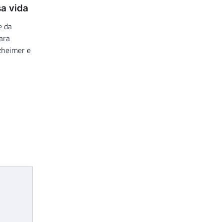
a vida
e da
para
zheimer e