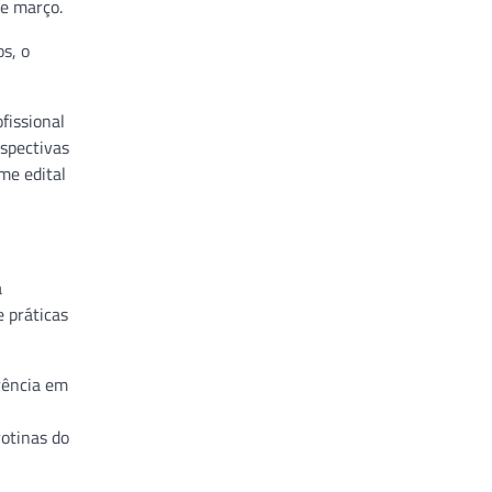
de março.
s, o
fissional
spectivas
me edital
a
e práticas
rência em
otinas do