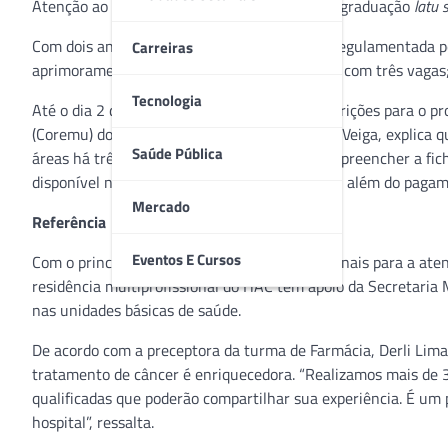
Atenção ao Câncer. São dez vagas para a pós-graduação
latu 
Com dois anos de duração e bolsa de estudo regulamentada pe
Carreiras
aprimoramento tem três programas: Biologia, com três vagas
Tecnologia
Até o dia 2 de março o hospital recebe as inscrições para o p
(Coremu) do HAC, Alessandro Gabriel Macedo Veiga, explica q
Saúde Pública
áreas há três anos, no máximo. “É necessário preencher a fic
disponível no site
www.amaralcarvalho.org.br
, além do pagam
Mercado
Referência
Eventos E Cursos
Com o principal objetivo de capacitar profissionais para a at
residência multiprofissional do HAC tem apoio da Secretaria M
nas unidades básicas de saúde.
De acordo com a preceptora da turma de Farmácia, Derli Lima
tratamento de câncer é enriquecedora. “Realizamos mais de
qualificadas que poderão compartilhar sua experiência. É u
hospital”, ressalta.