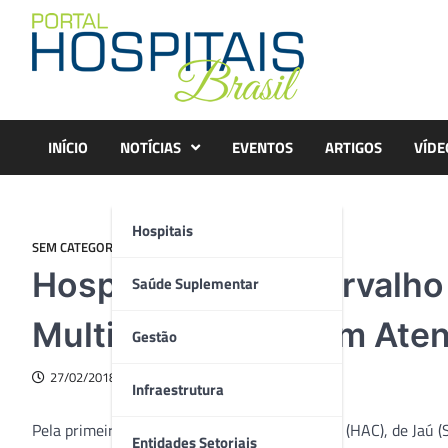
Skip
to
content
INÍCIO
NOTÍCIAS
EVENTOS
ARTIGOS
VÍDE
Hospitais
SEM CATEGORIA
Hospital Amaral Carvalho
Saúde Suplementar
Multiprofissional em Ate
Gestão
27/02/2018
Infraestrutura
Pela primeira vez, o Hospital Amaral Carvalho (HAC), de Jaú (
Entidades Setoriais