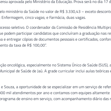
sensu
aprovada pelo Ministério da Educação. Prova será no dia 17 
lo ministério da Saúde no valor de R$ 3.330,43 – exceto desconto
; Enfermagem, cinco vagas; e Farmácia, duas vagas.
rocesso seletivo. O coordenador da Comissão de Residência Multipro
ue podem participar candidatos que concluíram a graduação nas re
ha e entregar cópias de documentos pessoais e certificados, confor
ento da taxa de R$ 100,00”.
enção oncológica, especialmente no Sistema Único de Saúde (SUS), 
unicipal de Saúde de Jaú. A grade curricular inclui aulas teóricas 
 e Souza, a oportunidade de se especializar em um serviço de refe
 300 mil atendimentos por ano e contamos com equipes altamente
m programa de ensino em serviço, com acompanhamento diário das r