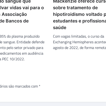
do sangue que
Mackenzie oferece curs
lvar vidas vai para o
sobre tratamento de
ta Associação
hipotiroidismo voltado 
 de Bancos de
estudantes e profission
saúde
 85% do plasma produzido
Com vagas limitadas, o curso da
de sangue. Entidade defende
Exchanging Hemispheres aconte
nto pelo setor privado para
agosto de 2022, de forma remota
medicamentos em audiência
 a PEC 10/2022.
órios são marcados com
*