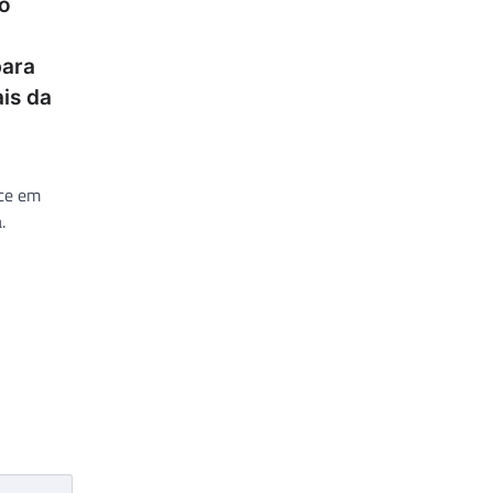
o
para
ais da
ce em
.