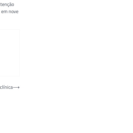
atenção
a em nove
clínica
⟶