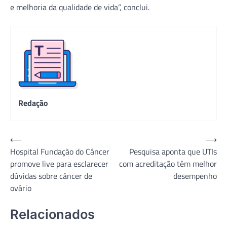
e melhoria da qualidade de vida”, conclui.
Redação
Navegação
⟵
⟶
Hospital Fundação do Câncer
Pesquisa aponta que UTIs
de
promove live para esclarecer
com acreditação têm melhor
Post
dúvidas sobre câncer de
desempenho
ovário
Relacionados