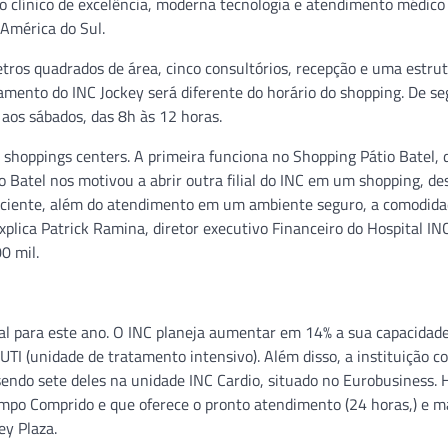
o clínico de excelência, moderna tecnologia e atendimento médico
América do Sul.
tros quadrados de área, cinco consultórios, recepção e uma estru
amento do INC Jockey será diferente do horário do shopping. De s
, aos sábados, das 8h às 12 horas.
 shoppings centers. A primeira funciona no Shopping Pátio Batel, 
 Batel nos motivou a abrir outra filial do INC em um shopping, de
paciente, além do atendimento em um ambiente seguro, a comodida
xplica Patrick Ramina, diretor executivo Financeiro do Hospital IN
0 mil.
ital para este ano. O INC planeja aumentar em 14% a sua capacidad
UTI (unidade de tratamento intensivo). Além disso, a instituição c
endo sete deles na unidade INC Cardio, situado no Eurobusiness. H
ampo Comprido e que oferece o pronto atendimento (24 horas,) e ma
ey Plaza.