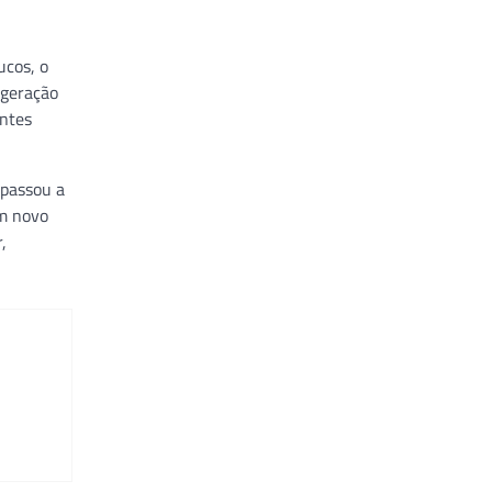
ucos, o
 geração
entes
 passou a
um novo
,