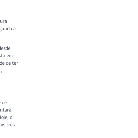
tura
egunda a
desde
sta vez,
de de ter
C,
e de
ontará
oje, o
is três