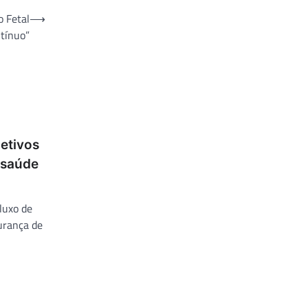
o Fetal
⟶
ntínuo”
etivos
 saúde
luxo de
urança de