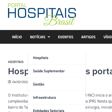
Skip
to
content
INÍCIO
NOTÍCIAS
EVENTOS
ARTIGOS
VÍDE
Hospitais
HOSPITAIS
Hospital INC abre as porta
Saúde Suplementar
04/02/2022
Gestão
O Instituto de Neurologia de Curitiba (Hospital INC) inicia o
Infraestrutura
complexidade para mais uma região de Curitiba (PR). Nesta quar
bairro do Tarumã. Além da Neurologia e Neurocirurgia, inicial
Entidades Setoriais