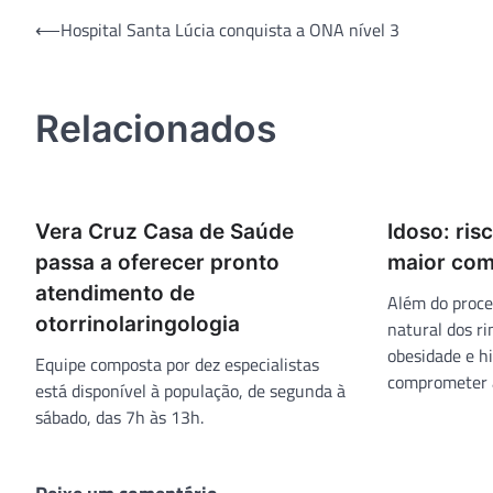
Navegação
⟵
Hospital Santa Lúcia conquista a ONA nível 3
de
Post
Relacionados
Vera Cruz Casa de Saúde
Idoso: ris
passa a oferecer pronto
maior com
atendimento de
Além do proce
otorrinolaringologia
natural dos ri
obesidade e h
Equipe composta por dez especialistas
comprometer a
está disponível à população, de segunda à
sábado, das 7h às 13h.