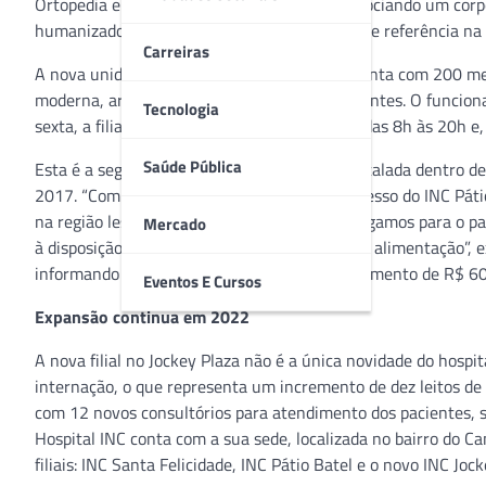
Ortopedia e Otorrinolaringologia, sempre associando um corp
humanizado, que tornaram o INC um centro de referência na 
Carreiras
A nova unidade fica localizada no Piso L2 e conta com 200 me
moderna, arrojada e confortável para os pacientes. O funcion
Tecnologia
sexta, a filial do INC realizará o atendimento das 8h às 20h e
Saúde Pública
Esta é a segunda unidade do Hospital INC instalada dentro de
2017. “Com certeza a boa experiência e o sucesso do INC Pátio
na região leste da cidade. Nesse modelo, agregamos para o 
Mercado
à disposição várias opções de lazer, compras e alimentação”, e
informando que a nova filial recebeu o investimento de R$ 60
Eventos E Cursos
Expansão continua em 2022
A nova filial no Jockey Plaza não é a única novidade do hosp
internação, o que representa um incremento de dez leitos de 
com 12 novos consultórios para atendimento dos pacientes, s
Hospital INC conta com a sua sede, localizada no bairro do C
filiais: INC Santa Felicidade, INC Pátio Batel e o novo INC Jock