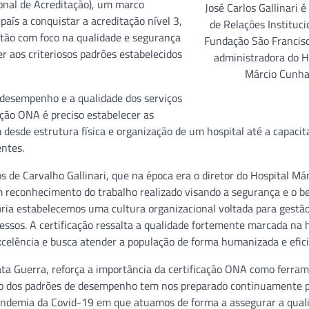
onal de Acreditação), um marco
José Carlos Gallinari é
país a conquistar a acreditação nível 3,
de Relações Instituci
tão com foco na qualidade e segurança
Fundação São Francisc
r aos criteriosos padrões estabelecidos
administradora do H
Márcio Cunh
 desempenho e a qualidade dos serviços
ação ONA é preciso estabelecer as
 desde estrutura física e organização de um hospital até a capacit
entes.
s de Carvalho Gallinari, que na época era o diretor do Hospital Má
 reconhecimento do trabalho realizado visando a segurança e o b
ória estabelecemos uma cultura organizacional voltada para gestã
cessos. A certificação ressalta a qualidade fortemente marcada na h
celência e busca atender a população de forma humanizada e efici
ta Guerra, reforça a importância da certificação ONA como ferra
o dos padrões de desempenho tem nos preparado continuamente 
 pandemia da Covid-19 em que atuamos de forma a assegurar a qual