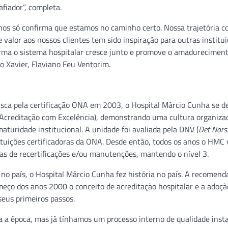
iador”, completa.
anos só confirma que estamos no caminho certo. Nossa trajetória 
 valor aos nossos clientes tem sido inspiração para outras institu
orma o sistema hospitalar cresce junto e promove o amadurecimen
o Xavier, Flaviano Feu Ventorim.
usca pela certificação ONA em 2003, o Hospital Márcio Cunha se d
(Acreditação com Excelência), demonstrando uma cultura organizac
aturidade institucional. A unidade foi avaliada pela DNV (
Det Nors
tituições certificadoras da ONA. Desde então, todos os anos o HMC
as de recertificações e/ou manutenções, mantendo o nível 3.
no país, o Hospital Márcio Cunha fez história no país. A recomend
omeço dos anos 2000 o conceito de acreditação hospitalar e a adoçã
seus primeiros passos.
 a época, mas já tínhamos um processo interno de qualidade inst