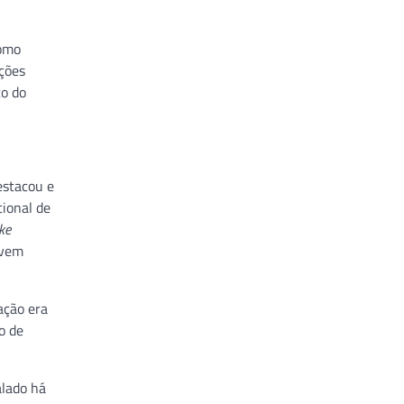
como
ições
to do
estacou e
ional de
ke
 vem
ação era
o de
alado há