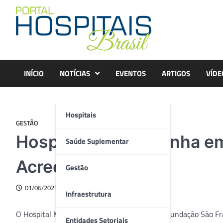
Skip
to
content
INÍCIO
NOTÍCIAS
EVENTOS
ARTIGOS
VÍDE
Hospitais
GESTÃO
Hospital Márcio Cunha em
Saúde Suplementar
Acreditação ONA 3
Gestão
01/06/2023
Infraestrutura
O Hospital Márcio Cunha, administrado pela Fundação São Fra
Entidades Setoriais