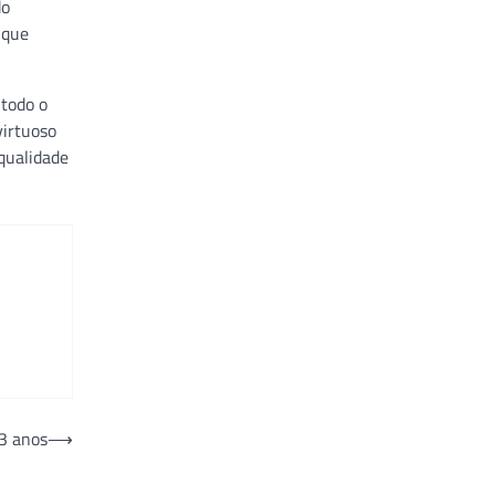
do
 que
 todo o
virtuoso
qualidade
3 anos
⟶