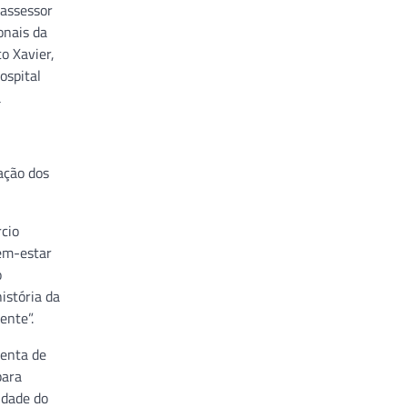
 assessor
onais da
o Xavier,
ospital
a
ação dos
rcio
em-estar
o
istória da
ente”.
menta de
para
idade do