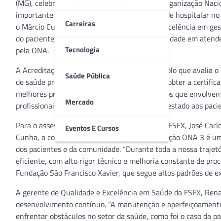
(MG), celebra 20 anos de Acreditação ONA (Organização Naci
importante em sua trajetória. Primeira unidade hospitalar no 
Carreiras
o Márcio Cunha estabeleceu um modelo de excelência em ges
do paciente, sendo reconhecido por sua capacidade em atende
Tecnologia
pela ONA.
A Acreditação é um processo voluntário e amplo que avalia o
Saúde Pública
de saúde prestados por uma instituição. Para obter a certific
melhores práticas de gestão, seguindo critérios que envolvem
Mercado
profissionais e a qualidade do atendimento prestado aos paci
Para o assessor de Relações Institucionais da FSFX, José Carlo
Eventos E Cursos
Cunha, a conquista e manutenção da acreditação ONA 3 é um
dos pacientes e da comunidade. “Durante toda a nossa trajet
eficiente, com alto rigor técnico e melhoria constante de pro
Fundação São Francisco Xavier, que segue altos padrões de ex
A gerente de Qualidade e Excelência em Saúde da FSFX, Rena
desenvolvimento contínuo. “A manutenção e aperfeiçoament
enfrentar obstáculos no setor da saúde, como foi o caso da