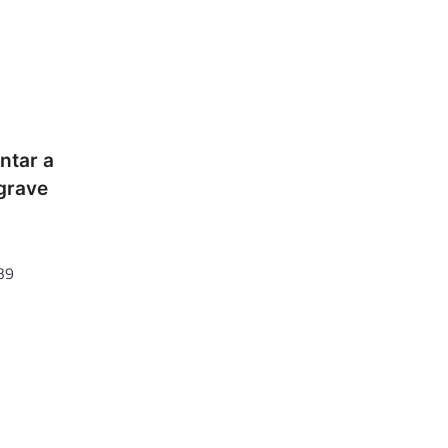
o
ntar a
grave
39