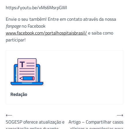
https://youtu.be/xMs6MsrpGWI
Envie o seu também! Entre em contato através da nossa
fanpage
no Facebook
www.facebook.com/portalhospitaisbrasil/
e saiba como
participar!
Redação
Navegação
⟵
⟶
SOGESP oferece atualização e
Artigo – Compartilhar casos
de
capacitação online durante
clínicos e experiências para