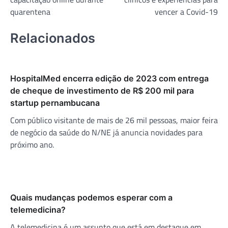
Post
quarentena
vencer a Covid-19
Relacionados
HospitalMed encerra edição de 2023 com entrega
de cheque de investimento de R$ 200 mil para
startup pernambucana
Com público visitante de mais de 26 mil pessoas, maior feira
de negócio da saúde do N/NE já anuncia novidades para
próximo ano.
Quais mudanças podemos esperar com a
telemedicina?
A telemedicina é um assunto que está em destaque em