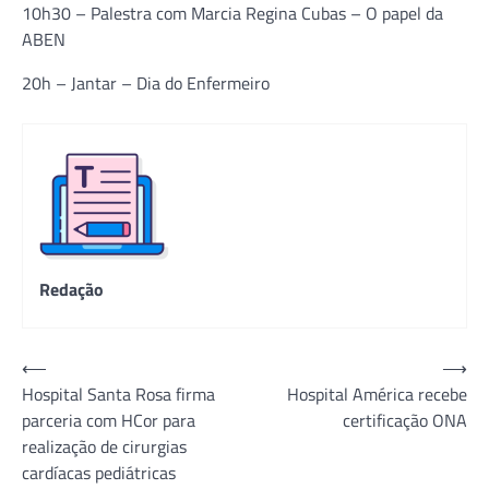
10h30 – Palestra com Marcia Regina Cubas – O papel da
ABEN
20h – Jantar – Dia do Enfermeiro
Redação
Navegação
⟵
⟶
Hospital Santa Rosa firma
Hospital América recebe
de
parceria com HCor para
certificação ONA
Post
realização de cirurgias
cardíacas pediátricas