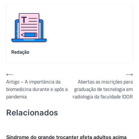
Redação
Navegação
⟵
⟶
Artigo – A importância da
Abertas as inscrições para
de
biomedicina durante e após a
graduação de tecnologia em
Post
pandemia
radiologia da faculdade IDOR
Relacionados
Síndrome do grande trocanter afeta adultos acima