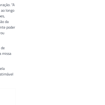
ração. “A
 ao longo
es,
mão da
ante poder
rou
 de
 a missa
ela
estimável