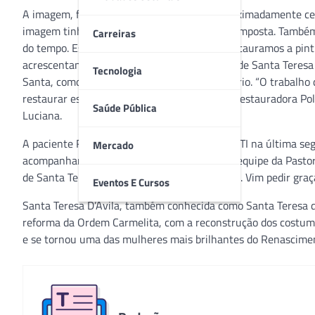
A imagem, feita em madeira, que possui aproximadamente cem
imagem tinha perdido a mão direita e foi recomposta. També
Carreiras
do tempo. Essas tintas foram removidas e restauramos a pint
acrescentando que a pesquisa da iconografia de Santa Tere
Tecnologia
Santa, como referência ao seu trabalho literário. “O trabalh
restaurar esta imagem junto com a também restauradora Polia
Saúde Pública
Luciana.
A paciente Renata Beatriz, que teve alta da UTI na última se
Mercado
acompanhar a missa. “Recebi a Eucaristia da equipe da Pastora
de Santa Teresa hoje foi um presente de Deus. Vim pedir graç
Eventos E Cursos
Santa Teresa D’Ávila, também conhecida como Santa Teresa de 
reforma da Ordem Carmelita, com a reconstrução dos costumes
e se tornou uma das mulheres mais brilhantes do Renascime