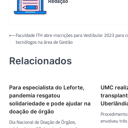
Redação
Navegação
⟵
Faculdade ITH abre inscrições para Vestibular 2023 para c
tecnólogos na área de Gestão
de
Post
Relacionados
Para especialista do Leforte,
UMC reali
pandemia resgatou
transplant
solidariedade e pode ajudar na
Uberlândi
doação de órgão
Procedimento 
envolveu três
Dia Nacional de Doação de Órgãos,