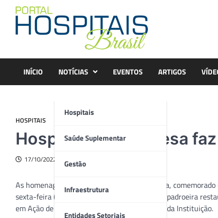
Skip
to
content
INÍCIO
NOTÍCIAS
EVENTOS
ARTIGOS
VÍDE
Hospitais
HOSPITAIS
Hospital Santa Teresa fa
Saúde Suplementar
17/10/2022
Gestão
As homenagens ao Dia de Santa Teresa D’Ávila, comemorado
Infraestrutura
sexta-feira (14), com a entrega da imagem da padroeira resta
em Ação de Graças realizada para a padroeira da Instituição.
Entidades Setoriais