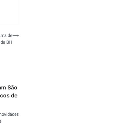
rama de
⟶
o de BH
vam São
icos de
 novidades
e