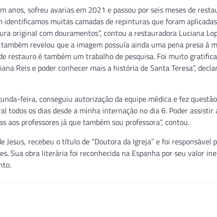
 anos, sofreu avarias em 2021 e passou por seis meses de restau
m identificamos muitas camadas de repinturas que foram aplicadas
ura original com douramentos”, contou a restauradora Luciana Lop
sa também revelou que a imagem possuía ainda uma pena presa à 
o de restauro é também um trabalho de pesquisa. Foi muito gratific
na Reis e poder conhecer mais a história de Santa Teresa”, decla
gunda-feira, conseguiu autorização da equipe médica e fez questão
l todos os dias desde a minha internação no dia 6. Poder assistir
as aos professores já que também sou professora”, contou.
Jesus, recebeu o título de “Doutora da Igreja” e foi responsável p
. Sua obra literária foi reconhecida na Espanha por seu valor in
nto.