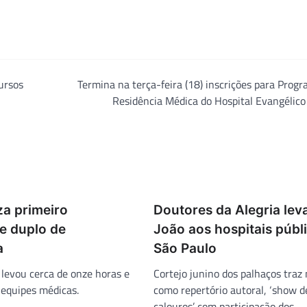
ursos
Termina na terça-feira (18) inscrições para Prog
Residência Médica do Hospital Evangélic
za primeiro
Doutores da Alegria le
e duplo de
João aos hospitais públ
a
São Paulo
levou cerca de onze horas e
Cortejo junino dos palhaços traz
 equipes médicas.
como repertório autoral, ‘show d
calouros’ com participação dos