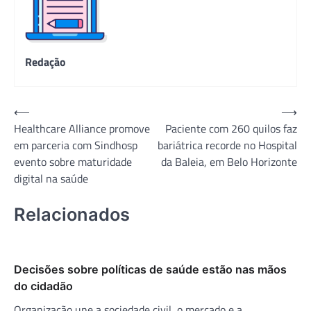
Redação
Navegação
⟵
⟶
Healthcare Alliance promove
Paciente com 260 quilos faz
de
em parceria com Sindhosp
bariátrica recorde no Hospital
Post
evento sobre maturidade
da Baleia, em Belo Horizonte
digital na saúde
Relacionados
Decisões sobre políticas de saúde estão nas mãos
do cidadão
Organização une a sociedade civil, o mercado e a