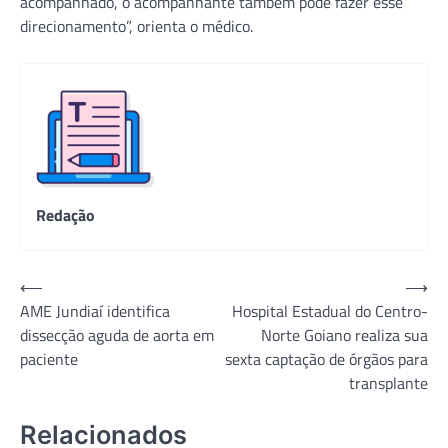
acompanhado, o acompanhante também pode fazer esse
direcionamento”, orienta o médico.
Redação
Navegação
⟵
⟶
AME Jundiaí identifica
Hospital Estadual do Centro-
de
dissecção aguda de aorta em
Norte Goiano realiza sua
Post
paciente
sexta captação de órgãos para
transplante
Relacionados