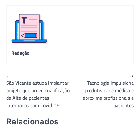
Redação
Navegação
⟵
⟶
São Vicente estuda implantar
Tecnologia impulsiona
de
projeto que prevê qualificação
produtividade médica e
Post
da Alta de pacientes
aproxima profissionais e
internados com Covid-19
pacientes
Relacionados