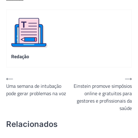
Redação
Navegação
⟵
⟶
Uma semana de intubação
Einstein promove simpósios
de
pode gerar problemas na voz
online e gratuitos para
Post
gestores e profissionais da
saúde
Relacionados