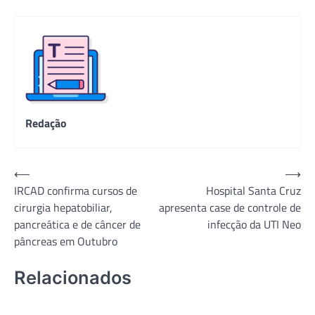
Redação
Navegação
⟵
⟶
IRCAD confirma cursos de
Hospital Santa Cruz
de
cirurgia hepatobiliar,
apresenta case de controle de
Post
pancreática e de câncer de
infecção da UTI Neo
pâncreas em Outubro
Relacionados