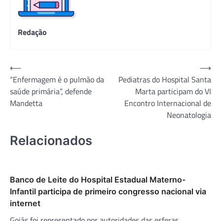
Redação
Navegação
⟵
⟶
“Enfermagem é o pulmão da
Pediatras do Hospital Santa
de
saúde primária”, defende
Marta participam do VI
Post
Mandetta
Encontro Internacional de
Neonatologia
Relacionados
Banco de Leite do Hospital Estadual Materno-
Infantil participa de primeiro congresso nacional via
internet
Goiás foi representado por autoridades das esferas