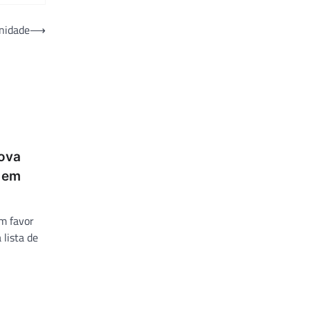
unidade
⟶
nova
 em
m favor
 lista de