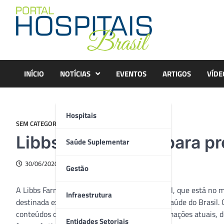
Skip
to
content
INÍCIO
NOTÍCIAS
EVENTOS
ARTIGOS
VÍDE
Hospitais
SEM CATEGORIA
Libbs lança portal para p
Saúde Suplementar
30/06/2020
Gestão
A Libbs Farmacêutica, indústria 100% nacional, que está no m
Infraestrutura
destinada exclusivamente a profissionais da saúde do Brasil
conteúdos científicos O objetivo é levar informações atuais,
Entidades Setoriais