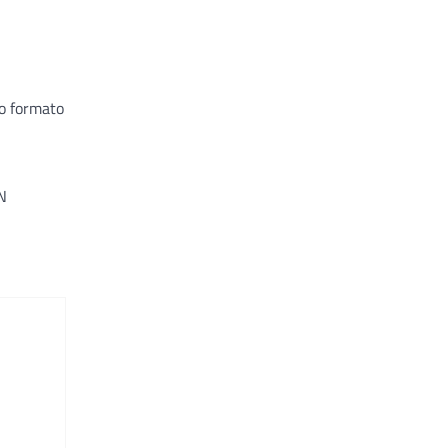
no formato
EN