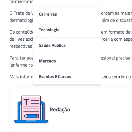
farmacêuticos na prática clínica diária.
O Trate da Vida conta com 10 editorias que abordam as mais v
Carreiras
dermatologia, saúde feminina e respiratória. Além de discuss
Tecnologia
Os conteúdos são gratuitos e disponibilizados em formato de
de lives exclusivas. Tudo é desenvolvido em parceria com es
Saúde Pública
respectivas áreas.
Para ter acesso ao portal Trate da Vida, o profissional preci
Mercado
(enfermeiros).
Eventos E Cursos
Mais informações através do site
www.tratedavida.com.br
o
Redação