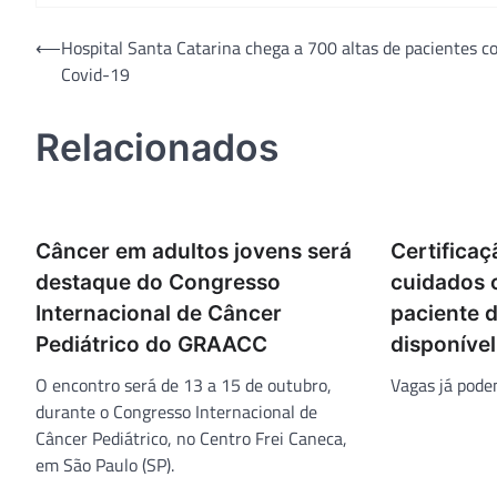
Navegação
⟵
Hospital Santa Catarina chega a 700 altas de pacientes c
Covid-19
de
Post
Relacionados
Câncer em adultos jovens será
Certificaç
destaque do Congresso
cuidados 
Internacional de Câncer
paciente 
Pediátrico do GRAACC
disponível
O encontro será de 13 a 15 de outubro,
Vagas já pode
durante o Congresso Internacional de
Câncer Pediátrico, no Centro Frei Caneca,
em São Paulo (SP).