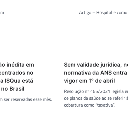
om
Artigo – Hospital e com
ão inédita em
Sem validade jurídica, 
centrados no
normativa da ANS entra
da ISQua está
vigor em 1° de abril
 no Brasil
Resolução nº 465/2021 legisla e
de planos de saúde ao se referir à
m ser reservadas esse mês.
cobertura como “taxativa”.