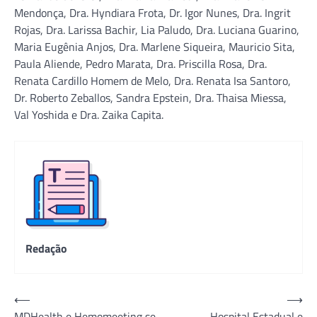
Mendonça, Dra. Hyndiara Frota, Dr. Igor Nunes, Dra. Ingrit
Rojas, Dra. Larissa Bachir, Lia Paludo, Dra. Luciana Guarino,
Maria Eugênia Anjos, Dra. Marlene Siqueira, Mauricio Sita,
Paula Aliende, Pedro Marata, Dra. Priscilla Rosa, Dra.
Renata Cardillo Homem de Melo, Dra. Renata Isa Santoro,
Dr. Roberto Zeballos, Sandra Epstein, Dra. Thaisa Miessa,
Val Yoshida e Dra. Zaika Capita.
Redação
Navegação
⟵
⟶
MDHealth e Hemomeeting se
Hospital Estadual e