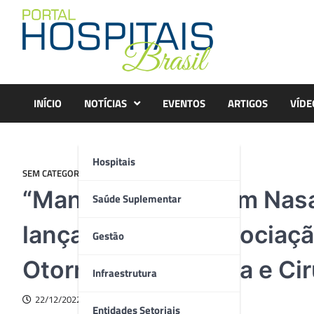
Skip
to
content
INÍCIO
NOTÍCIAS
EVENTOS
ARTIGOS
VÍDE
Hospitais
SEM CATEGORIA
“Manual de Lavagem Nasal
Saúde Suplementar
lançamento da Associação
Gestão
Otorrinolaringologia e Ci
Infraestrutura
22/12/2022
Entidades Setoriais