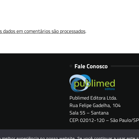
s dados em comentários são processados
.
Fale Conosco
Publimed Editora Ltda.
Rua Felipe Gadelha, 104
Sala 55 – Santana
CEP: 02012-120 – São Paulo/SP
a melhor experiência no nosso website. Se você continuar a usar este s