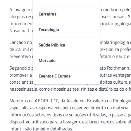
A lavagem nasal é uma técnica reconhecida na medicina pelos
Carreiras
alergias respiratórias e outras enfermidades nasossinusais. A
procedimento, a Associação Brasileira de Otorrinolaringolog
Tecnologia
Nasal na Criança e no Adulto”.
Lançado no 52º Congresso Brasileiro de Otorrinolaringologia 
Saúde Pública
de 2,5 mil otorrinos de todo o país, a obra contextualiza pro
preventivo e no tratamento de doenças que afetam o nariz e o
Mercado
Segundo o presidente da ABORL-CCF, Dr. Renato Roithmann, 
promover a limpeza interna do nariz e trazer outras vantage
Eventos E Cursos
conscientização da população e mudança de hábitos culturais
nasossinusais, como rinossinusites, rinites e distúrbios do olfa
Membros da ABORL-CCF, da Academia Brasileira de Rinologia 
especialistas responsáveis pelo desenvolvimento do material
informações sobre os tipos de soluções utilizadas, o passo a
dispositivo utilizado para a lavagem, esclarecimentos sobre e
infantil são também detalhadas.