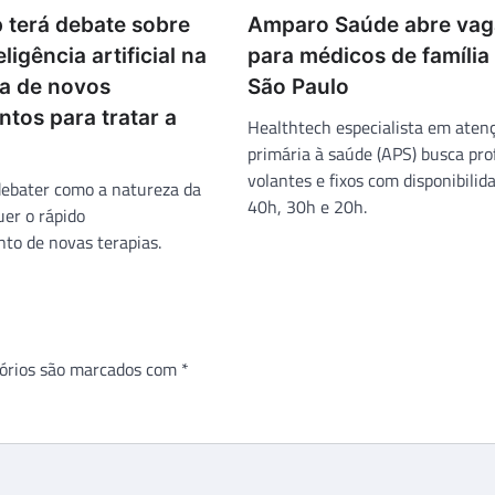
terá debate sobre
Amparo Saúde abre vag
ligência artificial na
para médicos de família
a de novos
São Paulo
tos para tratar a
Healthtech especialista em aten
primária à saúde (APS) busca prof
volantes e fixos com disponibilid
debater como a natureza da
40h, 30h e 20h.
er o rápido
to de novas terapias.
órios são marcados com
*