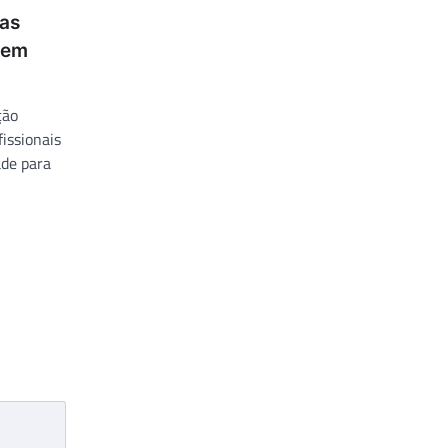
as
 em
ção
issionais
ade para