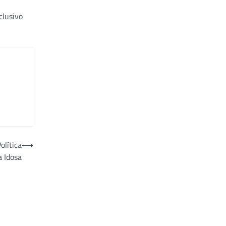
clusivo
olítica
⟶
a Idosa