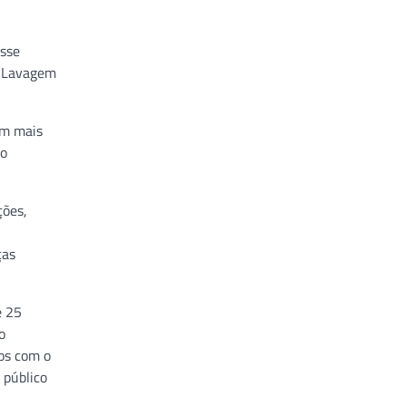
esse
e Lavagem
om mais
do
ções,
ças
e 25
o
dos com o
 público