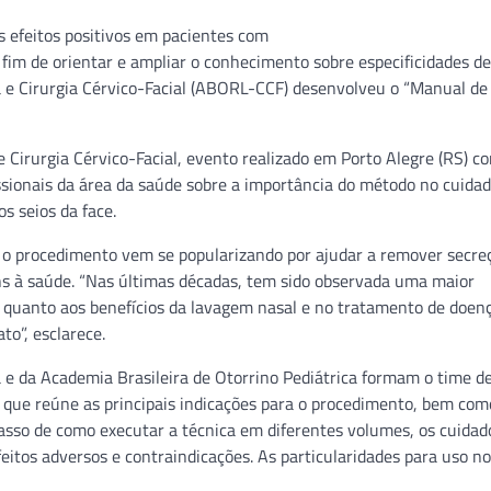
 efeitos positivos em pacientes com
 fim de orientar e ampliar o conhecimento sobre especificidades d
ia e Cirurgia Cérvico-Facial (ABORL-CCF) desenvolveu o “Manual d
e Cirurgia Cérvico-Facial, evento realizado em Porto Alegre (RS) c
fissionais da área da saúde sobre a importância do método no cuida
s seios da face.
o procedimento vem se popularizando por ajudar a remover secre
ns à saúde. “Nas últimas décadas, tem sido observada uma maior
 quanto aos benefícios da lavagem nasal e no tratamento de doen
to”, esclarece.
e da Academia Brasileira de Otorrino Pediátrica formam o time d
, que reúne as principais indicações para o procedimento, bem com
 passo de como executar a técnica em diferentes volumes, os cuida
feitos adversos e contraindicações. As particularidades para uso no