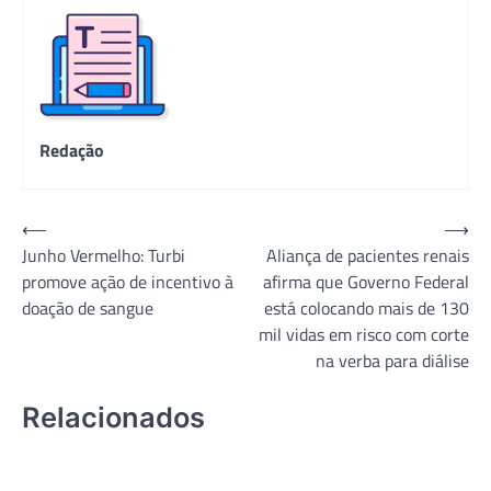
Redação
Navegação
⟵
⟶
Junho Vermelho: Turbi
Aliança de pacientes renais
de
promove ação de incentivo à
afirma que Governo Federal
Post
doação de sangue
está colocando mais de 130
mil vidas em risco com corte
na verba para diálise
Relacionados