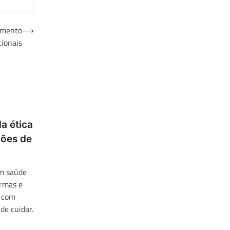
amento
⟶
cionais
a ética
ções de
em saúde
rmas e
s com
de cuidar.