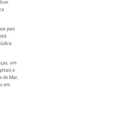
icar.
ca
os pais
está
lúdica
nças, um
pitais e
a do Mar,
as em