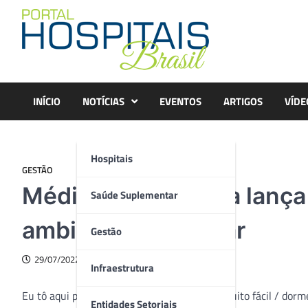
Skip
to
content
INÍCIO
NOTÍCIAS
EVENTOS
ARTIGOS
VÍDE
Hospitais
GESTÃO
Médica anestesista lança
Saúde Suplementar
ambiente hospitalar
Gestão
29/07/2022
Infraestrutura
Eu tô aqui pra te dizer / você vai ver que é muito fácil / dor
Entidades Setoriais