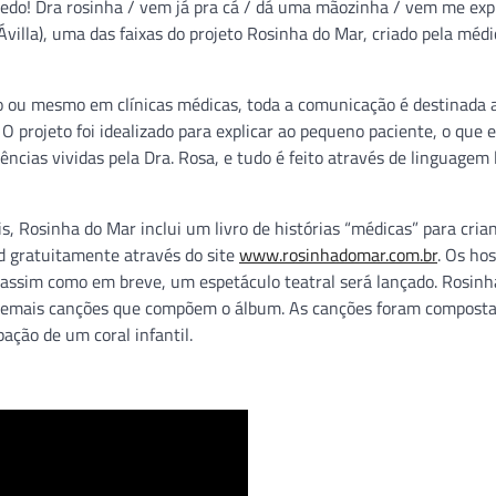
edo! Dra rosinha / vem já pra cá / dá uma mãozinha / vem me expl
villa), uma das faixas do projeto Rosinha do Mar, criado pela médi
 ou mesmo em clínicas médicas, toda a comunicação é destinada a
O projeto foi idealizado para explicar ao pequeno paciente, o que 
ências vividas pela Dra. Rosa, e tudo é feito através de linguagem 
s, Rosinha do Mar inclui um livro de histórias “médicas” para cria
ad gratuitamente através do site
www.rosinhadomar.com.br
. Os hos
, assim como em breve, um espetáculo teatral será lançado. Rosinh
as demais canções que compõem o álbum. As canções foram compost
ação de um coral infantil.