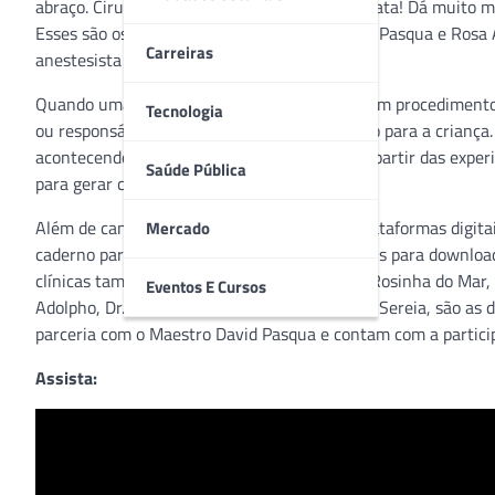
abraço. Cirurgia! Que nome feio! Que coisa chata! Dá muito m
Esses são os versos do Rap da Rosinha (David Pasqua e Rosa Á
Carreiras
anestesista e cantora Rosa Avilla.
Quando uma criança chega ao hospital para um procedimento
Tecnologia
ou responsáveis e isso pode gerar muito medo para a criança. 
acontecendo com sua saúde. A ideia surgiu a partir das experi
Saúde Pública
para gerar conforto e segurança às crianças.
Além de canções autorais que já estão nas plataformas digitai
Mercado
caderno para colorir e vídeos, todos disponíveis para downlo
clínicas também poderão solicitar a visita da Rosinha do Mar
Eventos E Cursos
Adolpho, Dr. Netuno, Canto da Sereia e Tchau Sereia, são 
parceria com o Maestro David Pasqua e contam com a particip
Assista: