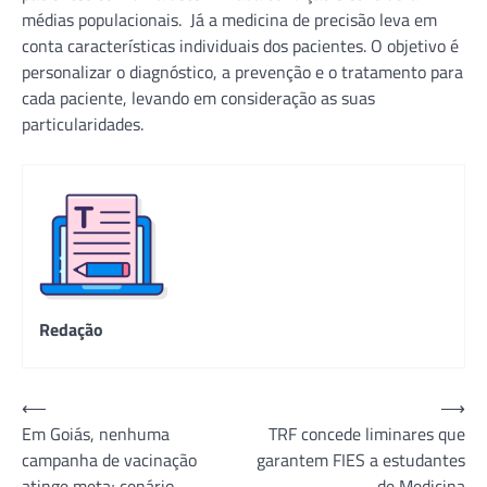
médias populacionais. Já a medicina de precisão leva em
conta características individuais dos pacientes. O objetivo é
personalizar o diagnóstico, a prevenção e o tratamento para
cada paciente, levando em consideração as suas
particularidades.
Redação
Navegação
⟵
⟶
Em Goiás, nenhuma
TRF concede liminares que
de
campanha de vacinação
garantem FIES a estudantes
Post
atinge meta; cenário
de Medicina