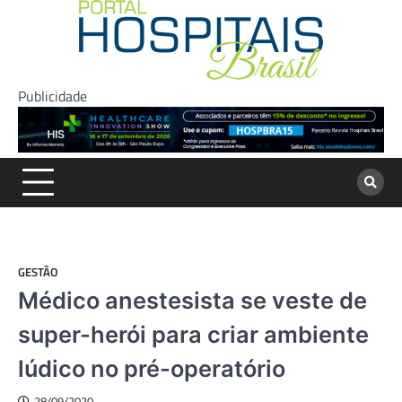
Skip
to
content
Publicidade
GESTÃO
Médico anestesista se veste de
super-herói para criar ambiente
lúdico no pré-operatório
28/09/2020