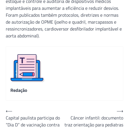
estoque e controle e auditoria de dispositivos médicos
implantáveis para aumentar a eficiência e reduzir desvios.
Foram publicados também protocolos, diretrizes e normas
de autorização de OPME (joelho e quadril, marcapassos e
ressincronizadores, cardioversor desfibrilador implantável e
aorta abdominal).
Redação
Navegação
⟵
⟶
Capital paulista participa do
Câncer infantil: documento
de
“Dia D” de vacinação contra
traz orientação para pediatras