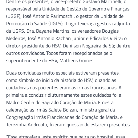
Dentre os presentes, o vice-prefeito Gustavo Martinelli; o
responsável pela Unidade de Gestão de Governo e Finanças
(UGGF), José Antonio Parimoschi; o gestor da Unidade de
Promoção da Saúde (UGPS), Tiago Texera; a gestora adjunta
da UGPS, Dra. Dayane Martins; os vereadores Douglas
Medeiros, José Antonio Kachan Junior e Edicarlos Vieira; o
diretor-presidente do HSV, Denilson Nogueira de Sá; dentre
outros convidados. Todos foram recepcionados pelo
superintendente do HSV, Matheus Gomes.
Duas convidadas muito especiais estiveram presentes,
como símbolo do início da história do HSV, quando as
cuidadoras dos pacientes eram as irmãs franciscanas. A
primeira a conduzir diuturnamente estes cuidados foi a
Madre Cecília do Sagrado Coração de Maria. E nesta
celebração as irmãs Salete Bolzan, ministra geral da
Congregação Irmãs Franciscanas do Coração de Maria; e
Terezinha Andreota, fizeram questão de estarem presentes.
“Essa atmosfera, este espírito que paira no hospital, essa