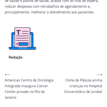
de saúde e planos de saúde, acabar com as filas de espera,
reduzir despesas com retrabalhos de agendamento e,
principalmente, melhorar o atendimento aos pacientes.
Redação
Navegação
⟵
⟶
Americas Centro de Oncologia
Clima de Páscoa anima
de
Integrado inaugura Cancer
crianças no Hospital
Post
Center privado no Rio de
Universitário de Jundiaí
Janeiro