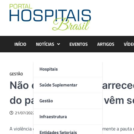
Skip
to
content
INÍCIO
NOTÍCIAS
EVENTOS
ARTIGOS
VÍDE
Hospitais
GESTÃO
Não é apenas o estarrece
Saúde Suplementar
do parto, mulheres vêm s
Gestão
21/07/2022
Infraestrutura
A violência obstétrica voltou a ocupar intensamente a pauta
Entidades Setoriais