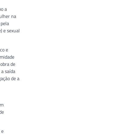
mo a
ulher na
 pela
) e sexual
co e
imidade
nobra de
 a saída
gação de a
em
de
 e