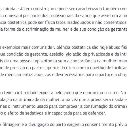
rica ainda está em construção e pode ser caracterizado também co
ou omissão) por parte dos profissionais da saúde que assistem a m
ncia obstétrica pode ser física (atos inadequados e não consentidos
da forma de discriminação da mulher e de sua condição de gestante
exemplos mais comuns de violência obstétrica são hoje abuso físi
ua condição de gestante; assédio; violação da privacidade e da int
ais de uma pessoa; episiotomia sem a concordância da mulher; ma
ão de pressão na parte superior do útero com o objetivo de facilitar
de medicamentos abusivos e desnecessários para o parto; e a obri
ma teve a intimidade exposta pelo vídeo que denunciou o crime. No
olação da intimidade da mulher, uma vez que a prova será usada 
 apenas o instrumento usado para comprovar a consumação do crime 
 o efeito de sedativos e incapacitada para se defender.
“a filmagem e a divulgação do parto exigem o consentimento prévio