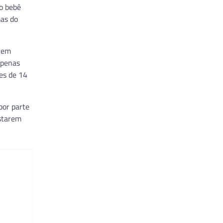
do bebê
mas do
o em
apenas
es de 14
por parte
estarem