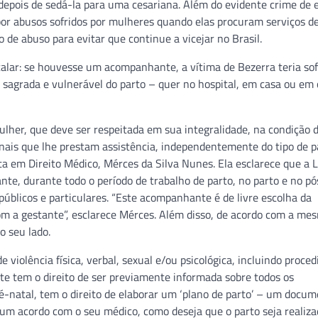
depois de sedá-la para uma cesariana. Além do evidente crime de 
 por abusos sofridos por mulheres quando elas procuram serviços d
 de abuso para evitar que continue a vicejar no Brasil.
lar: se houvesse um acompanhante, a vítima de Bezerra teria sof
a sagrada e vulnerável do parto – quer no hospital, em casa ou em
lher, que deve ser respeitada em sua integralidade, na condição 
ionais que lhe prestam assistência, independentemente do tipo de p
sta em Direito Médico, Mérces da Silva Nunes. Ela esclarece que a L
te, durante todo o período de trabalho de parto, no parto e no pó
 públicos e particulares. “Este acompanhante é de livre escolha da
m a gestante”, esclarece Mérces. Além disso, de acordo com a mesm
o seu lado.
de violência física, verbal, sexual e/ou psicológica, incluindo proc
te tem o direito de ser previamente informada sobre todos os
ré-natal, tem o direito de elaborar um ‘plano de parto’ – um docu
um acordo com o seu médico, como deseja que o parto seja realiza