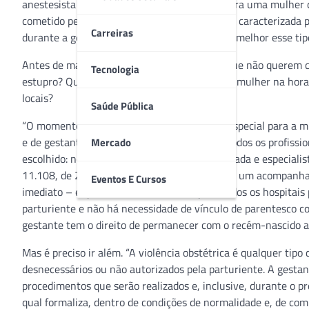
anestesista Giovanni Quintella Bezerra estupra uma mulher 
cometido pelo médico, a violência obstétrica é caracterizada
Carreiras
durante a gestação – mas é preciso entender melhor esse tipo
Antes de mais nada, há algumas perguntas que não querem ca
Tecnologia
estupro? Quais são, afinal, os direitos de uma mulher na hor
locais?
Saúde Pública
“O momento do parto é muito importante e especial para a mu
e de gestante, tanto pelo hospital como por todos os profiss
Mercado
escolhido: normal ou cesárea”, reitera a advogada e especiali
11.108, de 2005, garante à mulher o direito a um acompanhan
Eventos E Cursos
imediato – e que este direito é válido para todos os hospitais
parturiente e não há necessidade de vínculo de parentesco co
gestante tem o direito de permanecer com o recém-nascido a
Mas é preciso ir além. “A violência obstétrica é qualquer tipo 
desnecessários ou não autorizados pela parturiente. A gestan
procedimentos que serão realizados e, inclusive, durante o p
qual formaliza, dentro de condições de normalidade e, de com