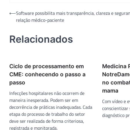
Navegação
⟵
Software possibilita mais transparência, clareza e segura
relação médico-paciente
de
Post
Relacionados
Ciclo de processamento em
Medicina 
CME: conhecendo o passo a
NotreDame
passo
no combat
mama
Infecções hospitalares não ocorrem de
maneira inesperada. Podem ser em
Com vídeo e e
decorrência de práticas inadequadas. Cada
conscientizar
etapa do processo de trabalho do setor
diagnóstico pr
deve ser realizada de forma criteriosa,
registrada e monitorada.