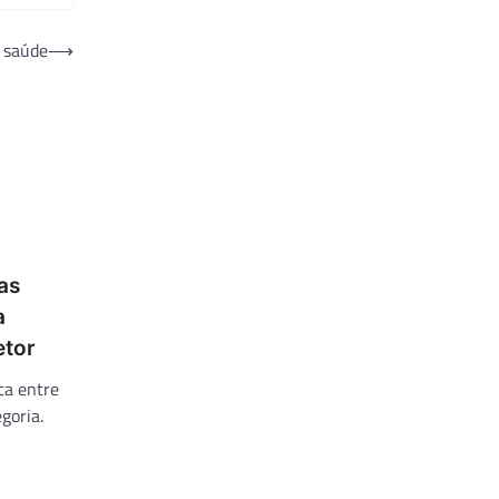
a saúde
⟶
as
a
etor
ca entre
goria.