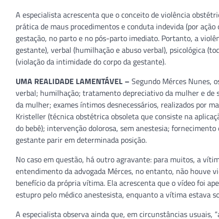
A especialista acrescenta que o conceito de violência obstét
prática de maus procedimentos e conduta indevida (por ação 
gestação, no parto e no pós-parto imediato. Portanto, a violê
gestante), verbal (humilhação e abuso verbal), psicológica
(to
(violação da intimidade do corpo da gestante).
UMA REALIDADE LAMENTÁVEL –
Segundo Mérces Nunes, os 
verbal; humilhação; tratamento depreciativo da mulher e de s
da mulher; exames íntimos desnecessários, realizados por m
Kristeller (técnica obstétrica obsoleta que consiste na aplicaç
do bebê); intervenção dolorosa, sem anestesia; fornecimento 
gestante parir em determinada posição.
No caso em questão, há outro agravante: para muitos, a víti
entendimento da advogada Mérces, no entanto, não houve vi
benefício da própria vítima. Ela acrescenta que o vídeo foi
estupro pelo médico anestesista, enquanto a vítima estava sob
A especialista observa ainda que, em circunstâncias usuais, 