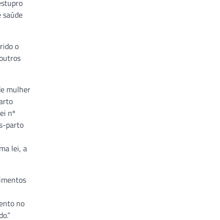
estupro
e saúde
rido o
 outros
de mulher
arto
ei nº
s-parto
a lei, a
edimentos
mento no
do.”