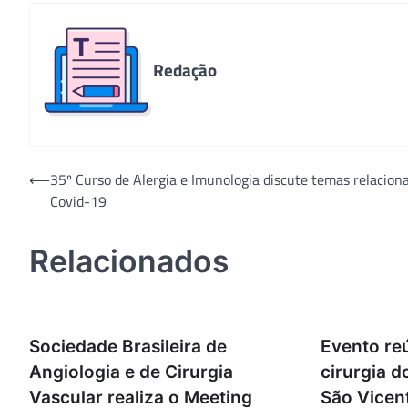
Redação
Navegação
⟵
35º Curso de Alergia e Imunologia discute temas relacion
Covid-19
de
Post
Relacionados
Sociedade Brasileira de
Evento re
Angiologia e de Cirurgia
cirurgia d
Vascular realiza o Meeting
São Vicen