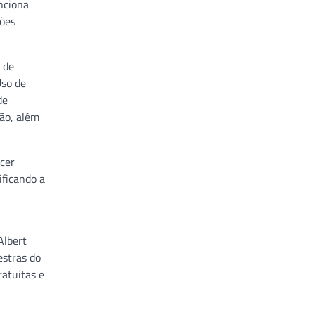
nciona
ções
 de
Uso de
de
ão, além
ecer
ficando a
Albert
estras do
ratuitas e