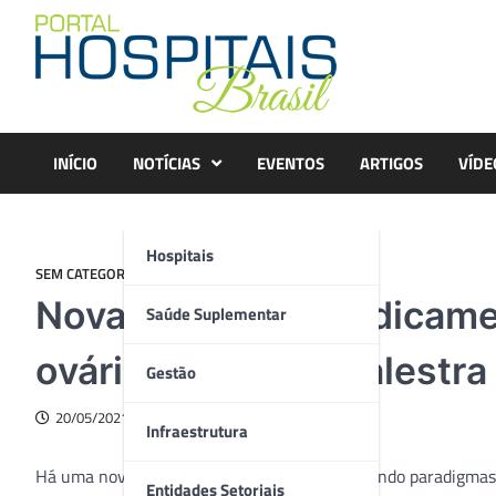
Skip
to
content
INÍCIO
NOTÍCIAS
EVENTOS
ARTIGOS
VÍDE
Hospitais
SEM CATEGORIA
Nova classe de medicamen
Saúde Suplementar
ovário é tema de palestra
Gestão
20/05/2021
Infraestrutura
Há uma nova classe de medicamentos quebrando paradigmas no
Entidades Setoriais