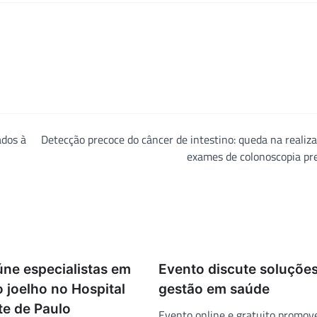
ados à
Detecção precoce do câncer de intestino: queda na realiz
exames de colonoscopia pr
úne especialistas em
Evento discute soluçõe
o joelho no Hospital
gestão em saúde
te de Paulo
Evento online e gratuito promove