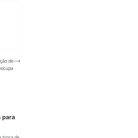
ação de
⟶
eocupa
s para
 troca de