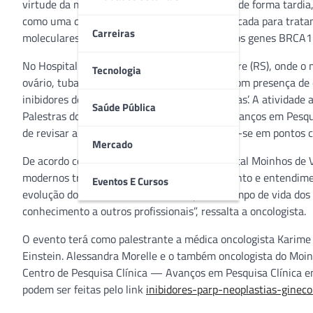
virtude da maioria dos diagnósticos se darem de forma tardia
como uma quimioterapia oral, vem sendo indicada para trat
Carreiras
moleculares, incluindo mutações genéticas nos genes BRCA
No Hospital Moinhos de Vento, em Porto Alegre (RS), onde o
Tecnologia
ovário, tubas uterinas e peritônio avançado com presença de 
inibidores de PARP em neoplasias ginecológicas’. A atividade a
Saúde Pública
Palestras do Centro de Pesquisa Clínica — Avanços em Pesqui
de revisar a nova classe de droga, expandindo-se em pontos c
Mercado
De acordo com a médica oncologista do Hospital Moinhos de V
modernos tratamentos resulta no conhecimento e entendimen
Eventos E Cursos
evolução do câncer de ovário, ao ampliar o tempo de vida dos
conhecimento a outros profissionais”, ressalta a oncologista.
O evento terá como palestrante a médica oncologista Karime Ka
Einstein. Alessandra Morelle e o também oncologista do Moinh
Centro de Pesquisa Clínica — Avanços em Pesquisa Clínica em 
podem ser feitas pelo link
inibidores-parp-neoplastias-gineco