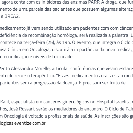
, agora conta com os inibidores das enzimas PARP. A droga, que fu
amento de uma parcela das pacientes que possuem algumas altera
1 e BRCA2.
 medicamento já vem sendo utilizado em pacientes com com câncer
deficiência de recombinação homóloga, será realizada a palestra ‘
contece na terça-feira (25), às 19h. O evento, que integra o Ciclo 
sa Clínica em Oncologia, discutirá a importância da nova medicaç
omo indicação e níveis de toxicidade.
ento Alessandra Morelle, articular conferências que visam esclar
to do recurso terapêutico. “Esses medicamentos orais estão modi
 pacientes sem a progressão da doença. E precisam ser fruto de
lil, especialista em cânceres ginecológicos no Hospital Israelita 
os, José Rossari, serão os mediadores do encontro. O Ciclo de Pal
Oncologia é voltado a profissionais da saúde. As inscrições são g
logicas.eventize.com.br
.