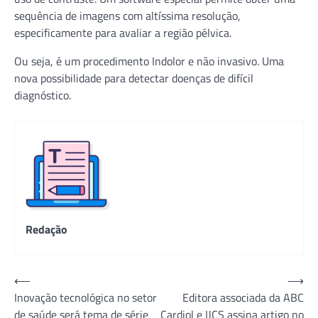
sequência de imagens com altíssima resolução,
especificamente para avaliar a região pélvica.
Ou seja, é um procedimento Indolor e não invasivo. Uma
nova possibilidade para detectar doenças de difícil
diagnóstico.
Redação
Navegação
⟵
⟶
Inovação tecnológica no setor
Editora associada da ABC
de
de saúde será tema de série
Cardiol e IJCS assina artigo no