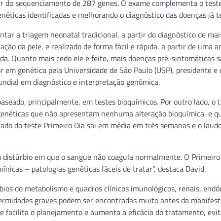
artir do sequenciamento de 287 genes. O exame complementa o test
éticas identificadas e melhorando o diagnóstico das doenças já t
ntar a triagem neonatal tradicional, a partir do diagnóstico de ma
ação da pele, e realizado de forma fácil e rápida, a partir de uma 
ida. Quanto mais cedo ele é feito, mais doenças pré-sintomáticas 
tor em genética pela Universidade de São Paulo (USP), presidente e 
ndial em diagnóstico e interpretação genômica.
baseado, principalmente, em testes bioquímicos. Por outro lado, o 
 genéticas que não apresentam nenhuma alteração bioquímica, e q
tado do teste Primeiro Dia sai em média em três semanas e o laudo
um distúrbio em que o sangue não coagula normalmente. O Primeiro
nicas – patologias genéticas fáceis de tratar”, destaca David.
bios do metabolismo e quadros clínicos imunológicos, renais, endó
fermidades graves podem ser encontradas muito antes da manifest
ue facilita o planejamento e aumenta a eficácia do tratamento, evi