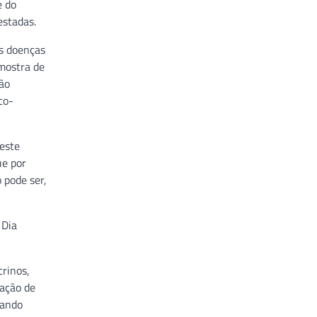
e do
estadas.
is doenças
amostra de
são
co-
teste
ue por
 pode ser,
 Dia
crinos,
ação de
tando