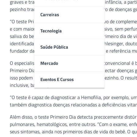
graves e tratáveis, desenvolvidas na primeira infância, a p
pezinho tradicional, ampliando muito o número de doenças gen
Carreiras
“O teste Primeiro Dia foi lançado com o objetivo de compleme
e com maior precisão. Ele é indolor e não invasivo, sem perfur
Tecnologia
saliva do bebê que pode ser coletada no seu primeiro dia de v
identificadas”, esclarece o médico Dr. David Schlesinger, dou
Saúde Pública
fundador da Mendelics, empresa do segmento e referência mu
O especialista explica que o teste do pezinho convencional é 
Mercado
Primeiro Dia é um teste genético capaz de detectar doenças
isso podem não ser detectadas pelo teste do pezinho. O resul
Eventos E Cursos
inclusive, baixado pela internet.
“O teste é capaz de diagnosticar a Hemofilia, por exemplo, 
também diagnostica doenças relacionadas a deficiências vitamí
Além disso, o teste Primeiro Dia detecta precocemente distúr
pulmonares, hematológicos, entre outros. “Com o exame, en
seus sintomas, ainda nos primeiros dias de vida do bebê. O q