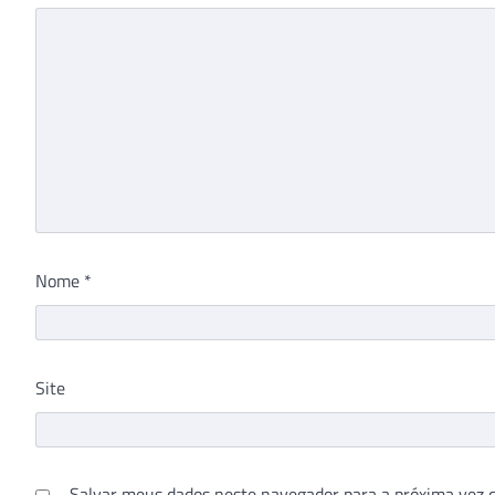
Nome
*
Site
Salvar meus dados neste navegador para a próxima vez 