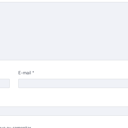
E-mail
*
que eu comentar.