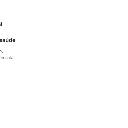
l
 saúde
s,
tema da