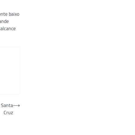
ente baixo
rande
 alcance
 Santa
⟶
Cruz