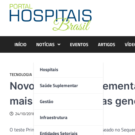
Skip
to
content
INÍCIO
NOTÍCIAS
EVENTOS
ARTIGOS
VÍDE
Hospitais
TECNOLOGIA
Novo exame complementa 
Saúde Suplementar
mais de 150 doenças gen
Gestão
24/10/2018
Infraestrutura
O teste Primeiro Dia é um exame genético baseado no Sequen
Entidades Setoriais