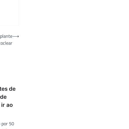
plante
⟶
coclear
tes de
 de
ir ao
 por 50