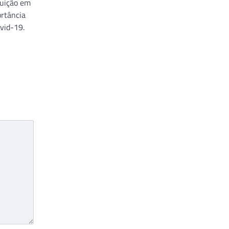
tuição em
ortância
vid-19.