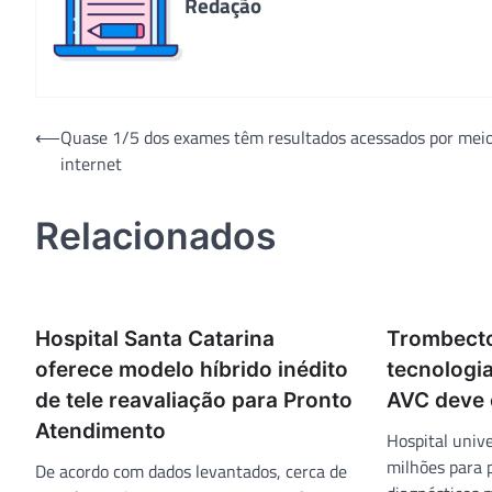
Redação
Navegação
⟵
Quase 1/5 dos exames têm resultados acessados por mei
internet
de
Post
Relacionados
Hospital Santa Catarina
Trombecto
oferece modelo híbrido inédito
tecnologi
de tele reavaliação para Pronto
AVC deve 
Atendimento
Hospital unive
milhões para 
De acordo com dados levantados, cerca de