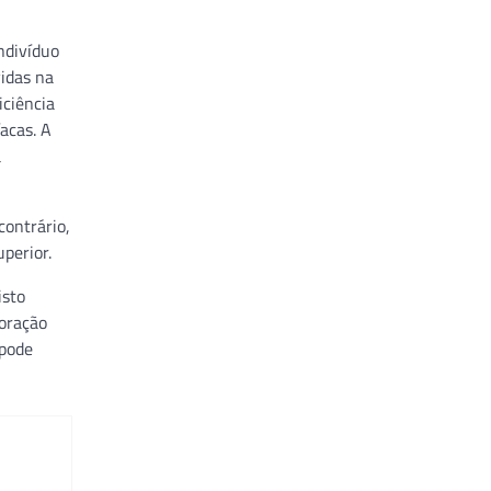
ndivíduo
idas na
iciência
acas. A
a
contrário,
perior.
isto
coração
 pode