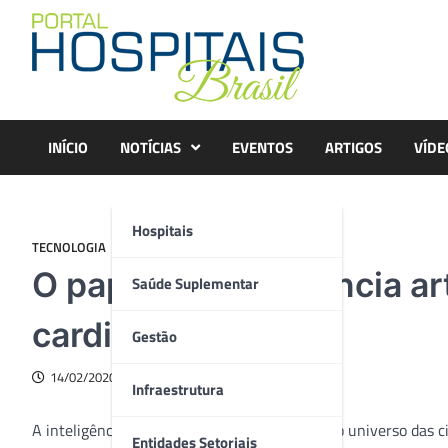
Skip
to
content
INÍCIO
NOTÍCIAS
EVENTOS
ARTIGOS
VÍDE
Hospitais
TECNOLOGIA
O papel da inteligência ar
Saúde Suplementar
cardiovascular
Gestão
14/02/2020
Infraestrutura
A inteligência artificial tem se disseminado no universo das 
Entidades Setoriais