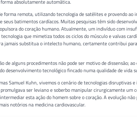
e forma absolutamente automática.
 forma remota, utilizando tecnologia de satélites e provendo ao i
 seus batimentos cardíacos. Muitas pesquisas têm sido desenvolv
ropulsora do coração humano. Atualmente, um indivíduo com insuf
tecnologia que mimetiza todos os ciclos do músculo e valvas cardí
a jamais substitua o intelecto humano, certamente contribui par
ção de alguns procedimentos não pode ser motivo de dissensão; ao 
 do desenvolvimento tecnológico fincado numa qualidade de vida su
mas Samuel Kuhn, vivemos o cenário de tecnologias disruptivas e 
e promulgava ser leviano e soberbo manipular cirurgicamente um 
termediar esta ação do homem sobre o coração. A evolução não
z mais notórios na medicina cardiovascular.