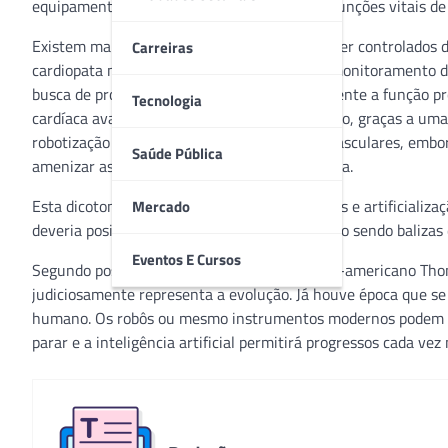
equipamentos são adaptados para controlar funções vitais d
Existem marca-passos cardíacos que podem ser controlados de
Carreiras
cardiopata mais segurança no que tange ao monitoramento de
busca de protótipos que executem artificialmente a função p
Tecnologia
cardíaca avançada pode sobreviver mais tempo, graças a uma 
robotização de alguns procedimentos cardiovasculares, embor
Saúde Pública
amenizar as imperfeições de uma mão cansada.
Esta dicotomia entre a humanização das ações e artificializa
Mercado
deveria posicionar estes dois hemisférios como sendo balizas
Eventos E Cursos
Segundo postulado pelo físico e filósofo norte-americano Tho
judiciosamente representa a evolução. Já houve época que s
humano. Os robôs ou mesmo instrumentos modernos podem in
parar e a inteligência artificial permitirá progressos cada ve