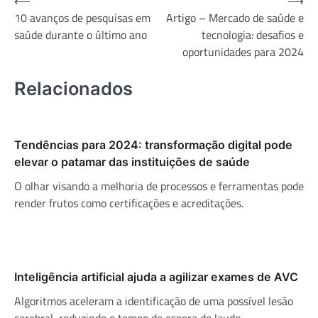
Navegação
⟵
⟶
10 avanços de pesquisas em
Artigo – Mercado de saúde e
de
saúde durante o último ano
tecnologia: desafios e
Post
oportunidades para 2024
Relacionados
Tendências para 2024: transformação digital pode
elevar o patamar das instituições de saúde
O olhar visando a melhoria de processos e ferramentas pode
render frutos como certificações e acreditações.
Inteligência artificial ajuda a agilizar exames de AVC
Algoritmos aceleram a identificação de uma possível lesão
cerebral, reduzindo o tempo de espera do laudo.