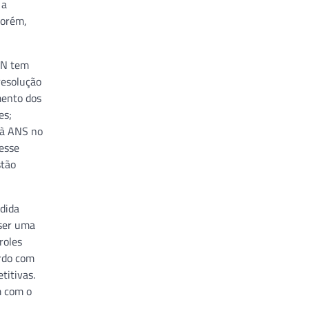
 a
porém,
RN tem
resolução
mento dos
es;
 à ANS no
 esse
stão
edida
 ser uma
roles
ordo com
titivas.
m com o