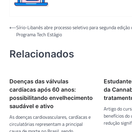
Navegação
⟵
Sírio-Libanês abre processo seletivo para segunda edição 
Programa Tech Estágio
de
Post
Relacionados
Doenças das válvulas
Estudante
cardíacas após 60 anos:
da Cannab
possibilitando envelhecimento
tratamento
saudável e ativo
Artigo do cur
benefícios do 
As doenças cardiovasculares, cardíacas e
redução signifi
circulatórias representam a principal
causa de morte no Brasil, sendo