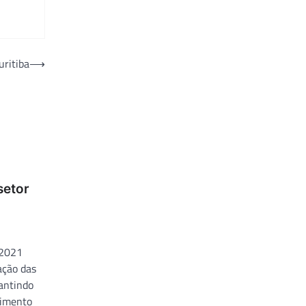
uritiba
⟶
setor
 2021
ação das
antindo
dimento