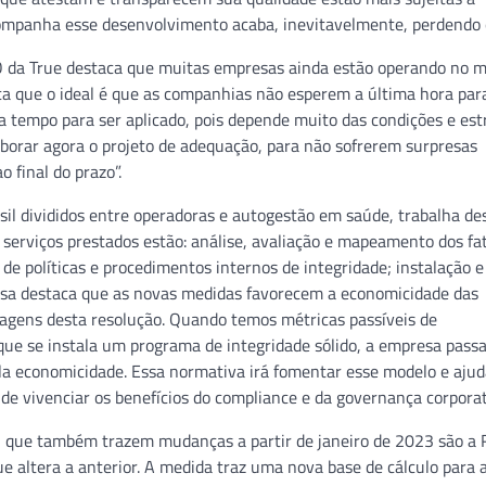
companha esse desenvolvimento acaba, inevitavelmente, perdendo 
O da True destaca que muitas empresas ainda estão operando no 
a que o ideal é que as companhias não esperem a última hora para
tempo para ser aplicado, pois depende muito das condições e est
aborar agora o projeto de adequação, para não sofrerem surpresas
final do prazo”.
asil divididos entre operadoras e autogestão em saúde, trabalha d
 serviços prestados estão: análise, avaliação e mapeamento dos fa
 de políticas e procedimentos internos de integridade; instalação e
sa destaca que as novas medidas favorecem a economicidade das
agens desta resolução. Quando temos métricas passíveis de
e se instala um programa de integridade sólido, a empresa passa
ela economicidade. Essa normativa irá fomentar esse modelo e ajud
e vivenciar os benefícios do compliance e da governança corporat
 que também trazem mudanças a partir de janeiro de 2023 são a 
altera a anterior. A medida traz uma nova base de cálculo para 