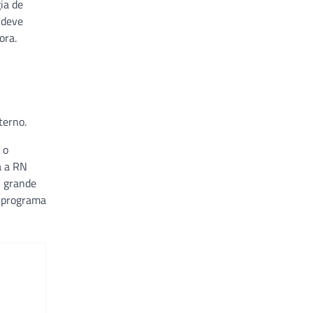
ia de
 deve
ora.
terno.
 o
a a RN
O grande
m programa