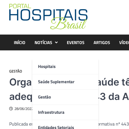
Skip
to
content
INÍCIO
NOTÍCIAS
EVENTOS
ARTIGOS
VÍDE
Hospitais
GESTÃO
Organizações de saúde t
Saúde Suplementar
adequação à RN 443 da 
Gestão
28/06/2022
Infraestrutura
Publicada em janeiro de 2019, a Resolução Normativa nº 443
Entidades Setoriais