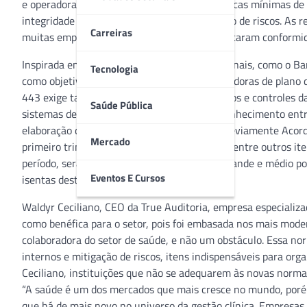
e operadoras de saúde supletiva adotem práticas mínimas de 
integridade dos processos e melhorar a gestão de riscos. As
Carreiras
muitas empresas do segmento ainda não buscaram conformi
Inspirada em outros órgãos reguladores nacionais, como o Ba
Tecnologia
como objetivo prevenir a insolvência de operadoras de plano 
443 exige também definição clara dos objetivos e controles 
Saúde Pública
sistemas de informações; padronização do conhecimento entre
elaboração do Relatório de Procedimentos Previamente Acord
Mercado
primeiro trimestre de cada ano subsequente; entre outros iten
período, será obrigatório para empresas de grande e médio p
Eventos E Cursos
isentas desta obrigatoriedade.
Waldyr Ceciliano, CEO da True Auditoria, empresa especializ
como benéfica para o setor, pois foi embasada nos mais mode
colaboradora do setor de saúde, e não um obstáculo. Essa no
internos e mitigação de riscos, itens indispensáveis para or
Ceciliano, instituições que não se adequarem às novas normas
“A saúde é um dos mercados que mais cresce no mundo, porém
que há de mais novo no universo da gestão clínica. Empresas