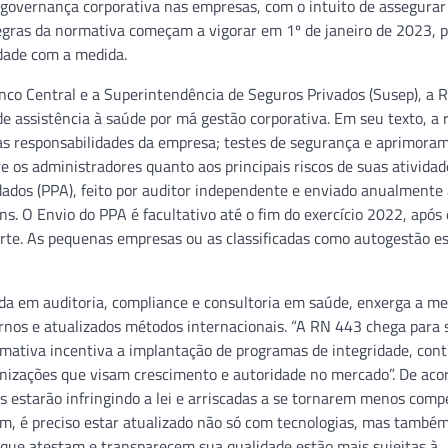
governança corporativa nas empresas, com o intuito de assegurar
 regras da normativa começam a vigorar em 1º de janeiro de 2023, 
dade com a medida.
nco Central e a Superintendência de Seguros Privados (Susep), a 
de assistência à saúde por má gestão corporativa. Em seu texto, a 
das responsabilidades da empresa; testes de segurança e aprimora
 os administradores quanto aos principais riscos de suas atividad
ados (PPA), feito por auditor independente e enviado anualmente
s. O Envio do PPA é facultativo até o fim do exercício 2022, após
orte. As pequenas empresas ou as classificadas como autogestão e
ada em auditoria, compliance e consultoria em saúde, enxerga a m
rnos e atualizados métodos internacionais. “A RN 443 chega para
rmativa incentiva a implantação de programas de integridade, cont
ganizações que visam crescimento e autoridade no mercado”. De ac
 estarão infringindo a lei e arriscadas a se tornarem menos compe
, é preciso estar atualizado não só com tecnologias, mas també
 que atestam e transparecem sua qualidade estão mais sujeitas à