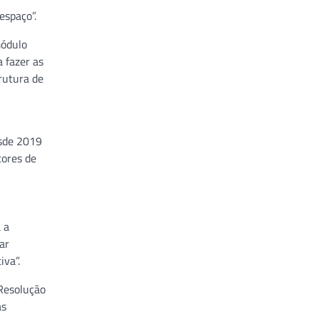
espaço”.
módulo
 fazer as
rutura de
esde 2019
tores de
 a
ar
iva”.
Resolução
as