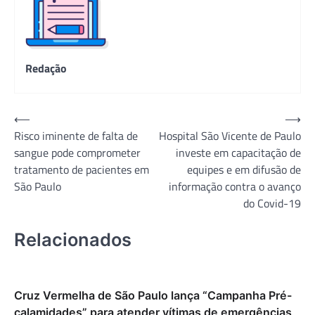
Redação
Navegação
⟵
⟶
Risco iminente de falta de
Hospital São Vicente de Paulo
de
sangue pode comprometer
investe em capacitação de
Post
tratamento de pacientes em
equipes e em difusão de
São Paulo
informação contra o avanço
do Covid-19
Relacionados
Cruz Vermelha de São Paulo lança “Campanha Pré-
calamidades” para atender vítimas de emergências