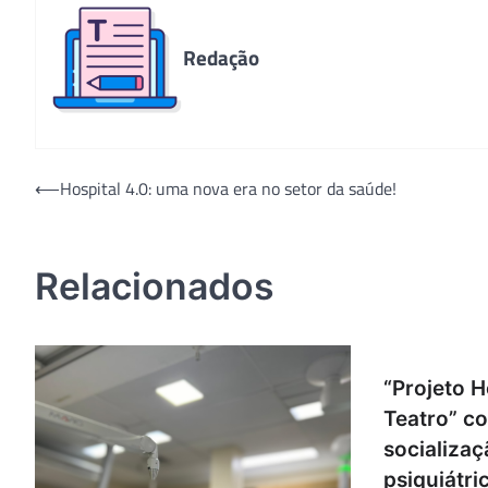
Redação
Navegação
⟵
Hospital 4.0: uma nova era no setor da saúde!
de
Post
Relacionados
“Projeto H
Teatro” co
socializaç
psiquiátri