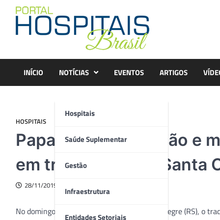
Skip
to
content
INÍCIO
NOTÍCIAS
EVENTOS
ARTIGOS
VÍDE
Hospitais
HOSPITAIS
Papai Noel, patinação e m
Saúde Suplementar
em tratamento na Santa C
Gestão
28/11/2019
Infraestrutura
No domingo (1), às 17h30, ocorre em Porto Alegre (RS), o trad
Entidades Setoriais