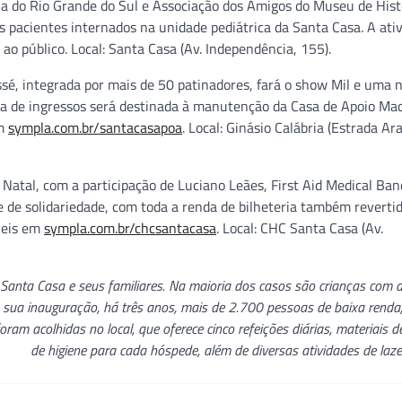
a do Rio Grande do Sul e Associação dos Amigos do Museu de Hist
s pacientes internados na unidade pediátrica da Santa Casa. A ati
ao público. Local: Santa Casa (Av. Independência, 155).
, integrada por mais de 50 patinadores, fará o show Mil e uma n
da de ingressos será destinada à manutenção da Casa de Apoio Ma
em
sympla.com.br/santacasapoa
. Local: Ginásio Calábria (Estrada Ar
 Natal, com a participação de Luciano Leães, First Aid Medical Ban
e de solidariedade, com toda a renda de bilheteria também reverti
veis em
sympla.com.br/chcsantacasa
. Local: CHC Santa Casa (Av.
Santa Casa e seus familiares. Na maioria dos casos são crianças com 
 sua inauguração, há três anos, mais de 2.700 pessoas de baixa renda
foram acolhidas no local, que oferece cinco refeições diárias, materiais d
de higiene para cada hóspede, além de diversas atividades de lazer