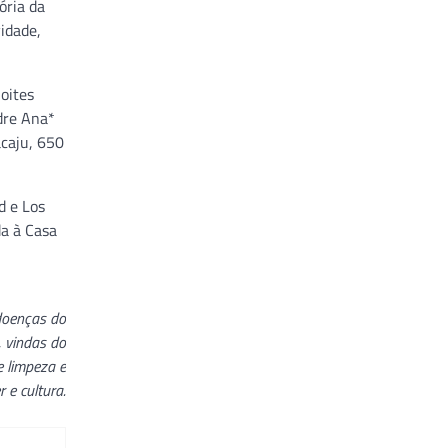
ória da
vidade,
oites
dre Ana*
acaju, 650
d e Los
da à Casa
doenças do
, vindas do
e limpeza e
 e cultura.