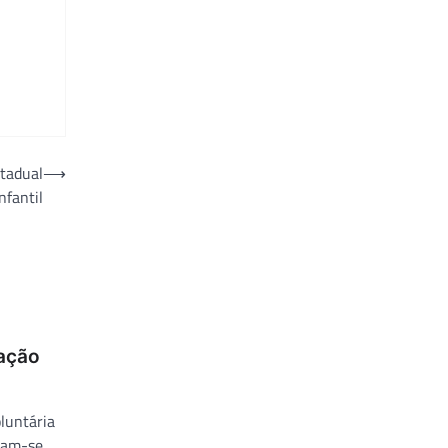
tadual
⟶
nfantil
oação
luntária
ram-se