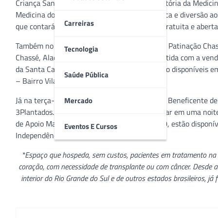
Criança Santo Antônio, Simers, Museu de História da Medicin
Medicina do Rio Grande do Sul, irá levar música e diversão ao
Carreiras
que contará com a chegada do Papai Noel, é gratuita e aberta 
Também no domingo, às 19h, a Companhia de Patinação Chassé
Tecnologia
Chassé, Aladim e Rocketman. Toda a renda obtida com a ven
da Santa Casa. Os ingressos, a R$ 35,00, estão disponíveis 
Saúde Pública
– Bairro Vila Nova). Estacionamento gratuito.
Já na terça-feira (3), às 20h, acontece o Show Beneficente de
Mercado
3Plantados. Blues, soul e rock irão se encontrar em uma noit
de Apoio Madre Ana. Os ingressos, a R$ 40,00, estão disponí
Eventos E Cursos
Independência, 75).
*Espaço que hospeda, sem custos, pacientes em tratamento na 
coração, com necessidade de transplante ou com câncer. Desde a
interior do Rio Grande do Sul e de outros estados brasileiros, já 