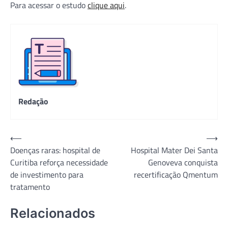
Para acessar o estudo
clique aqui
.
Redação
Navegação
⟵
⟶
Doenças raras: hospital de
Hospital Mater Dei Santa
de
Curitiba reforça necessidade
Genoveva conquista
Post
de investimento para
recertificação Qmentum
tratamento
Relacionados