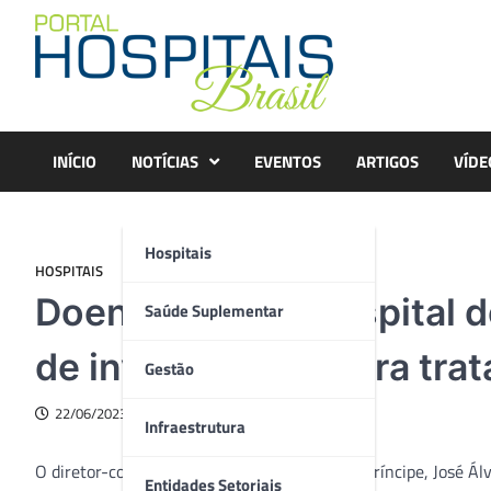
Skip
to
content
INÍCIO
NOTÍCIAS
EVENTOS
ARTIGOS
VÍDE
Hospitais
HOSPITAIS
Doenças raras: hospital d
Saúde Suplementar
de investimento para tra
Gestão
22/06/2023
Infraestrutura
O diretor-corporativo do Complexo Pequeno Príncipe, José Álv
Entidades Setoriais