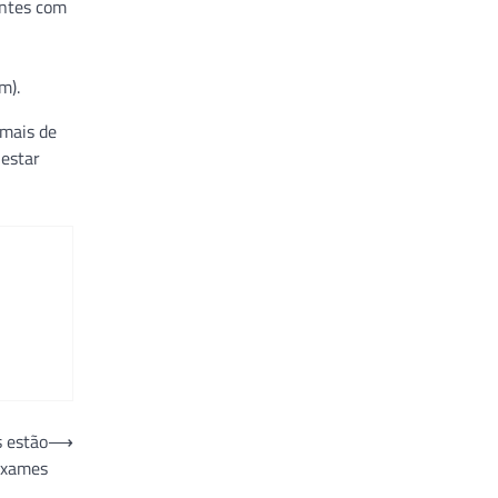
entes com
m).
 mais de
 estar
s estão
⟶
exames