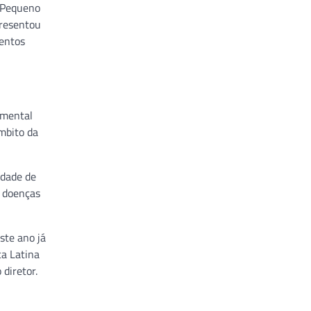
 Pequeno
presentou
entos
amental
mbito da
idade de
a doenças
ste ano já
ca Latina
diretor.