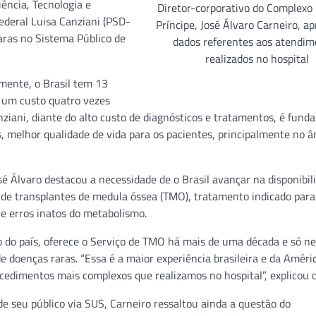
ência, Tecnologia e
Diretor-corporativo do Complexo
ederal Luisa Canziani (PSD-
Príncipe, José Álvaro Carneiro, a
raras no Sistema Público de
dados referentes aos atendim
realizados no hospital
mente, o Brasil tem 13
 um custo quatro vezes
ziani, diante do alto custo de diagnósticos e tratamentos, é fund
, melhor qualidade de vida para os pacientes, principalmente no â
osé Álvaro destacou a necessidade de o Brasil avançar na disponibil
a de transplantes de medula óssea (TMO), tratamento indicado par
e erros inatos do metabolismo.
o do país, oferece o Serviço de TMO há mais de uma década e só ne
 doenças raras. “Essa é a maior experiência brasileira e da Améri
edimentos mais complexos que realizamos no hospital”, explicou o 
de seu público via SUS, Carneiro ressaltou ainda a questão do