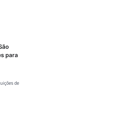
 São
es para
tuições de