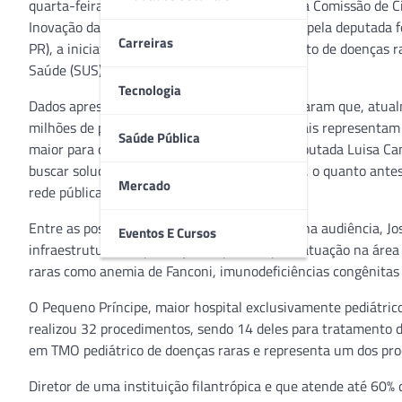
quarta-feira (14), de uma audiência pública na Comissão de Ci
Inovação da Câmara dos Deputados. Proposta pela deputada f
Carreiras
PR), a iniciativa pretendia discutir o tratamento de doenças 
Saúde (SUS).
Tecnologia
Dados apresentados durante a reunião mostraram que, atual
milhões de pessoas com doenças raras, as quais representam
Saúde Pública
maior para o sistema de saúde. Segundo a deputada Luisa Can
buscar soluções inovadoras para proporcionar, o quanto antes
Mercado
rede pública de saúde.
Entre as possibilidades e aspectos discutidos na audiência, J
Eventos E Cursos
infraestrutura e capacitação de pessoal para atuação na áre
raras como anemia de Fanconi, imunodeficiências congênitas 
O Pequeno Príncipe, maior hospital exclusivamente pediátric
realizou 32 procedimentos, sendo 14 deles para tratamento de
em TMO pediátrico de doenças raras e representa um dos proc
Diretor de uma instituição filantrópica e que atende até 60% 