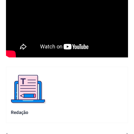
Redação
⟵
⟶