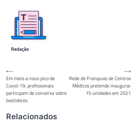
Redação
Navegação
⟵
⟶
Em meio a novo pico de
Rede de Franquias de Centros
de
Covid-19, profissionais
Médicos pretende inaugurar
Post
participam de conversa sobre
15 unidades em 2021
bastidores
Relacionados