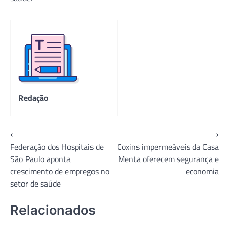
Redação
Navegação
⟵
⟶
Federação dos Hospitais de
Coxins impermeáveis da Casa
de
São Paulo aponta
Menta oferecem segurança e
Post
crescimento de empregos no
economia
setor de saúde
Relacionados